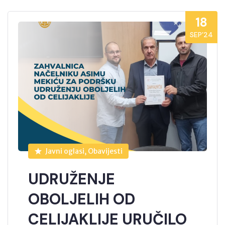
18
SEP’24
Javni oglasi, Obavijesti
UDRUŽENJE
OBOLJELIH OD
CELIJAKLIJE URUČILO