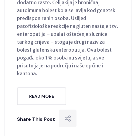
dodatno raste. Celijakija je hronična,
autoimuna bolest koja se javlja kod genetski
predisponiranih osoba. Uslijed
patofiziološke reakcije na gluten nastaje tzv.
enteropatija – upala i oštećenje sluznice
tankog crijeva – stoga je drugi naziv za
bolest glutenska enteropatija. Ova bolest
pogađa oko 1% osoba na svijetu, a sve
prisutnija je na području i naše općine i
kantona.
READ MORE
Share This Post