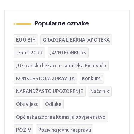
Popularne oznake
EU U BIH
GRADSKA LJEKRNA-APOTEKA
Izbori 2022
JAVNI KONKURS
JU Gradska ljekarna - apoteka Busovača
KONKURS DOM ZDRAVLJA
Konkursi
NARANDŽASTO UPOZORENJE
Načelnik
Obavijest
Odluke
Općinska izborna komisija povjerenstvo
POZIV
Poziv na javnu raspravu