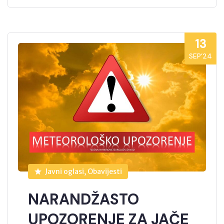
13
SEP’24
Javni oglasi, Obavijesti
NARANDŽASTO
UPOZORENJE ZA JAČE