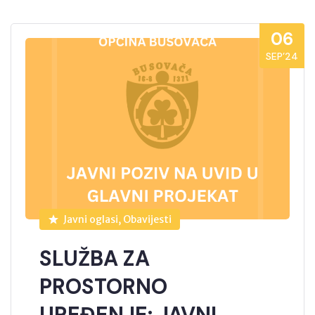
06
SEP’24
Javni oglasi, Obavijesti
SLUŽBA ZA
PROSTORNO
UREĐENJE: JAVNI