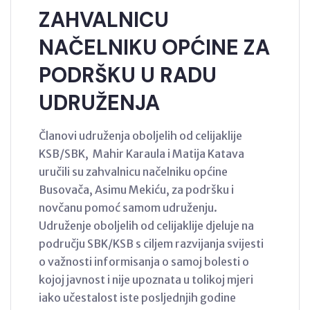
ZAHVALNICU
NAČELNIKU OPĆINE ZA
PODRŠKU U RADU
UDRUŽENJA
Članovi udruženja oboljelih od celijaklije
KSB/SBK, Mahir Karaula i Matija Katava
uručili su zahvalnicu načelniku općine
Busovača, Asimu Mekiću, za podršku i
novčanu pomoć samom udruženju.
Udruženje oboljelih od celijaklije djeluje na
području SBK/KSB s ciljem razvijanja svijesti
o važnosti informisanja o samoj bolesti o
kojoj javnost i nije upoznata u tolikoj mjeri
iako učestalost iste posljednjih godine