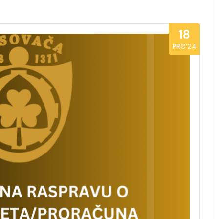
18
PRO’24