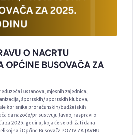
PRAVU O NACRTU
 OPĆINE BUSOVAČA ZA
eduzeća i ustanova, mjesnih zajednica,
nizacija, športskih/ sportskih klubova,
stale korisnike proračunskih/budžetskih
ča da nazoče/prisustvuju Javnoj raspravi o
 za 2025. godinu, koja će se održati dana
 velikoj sali Općine Busovača POZIV ZA JAVNU