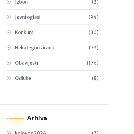
Izbori
(2)
Javni oglasi
(94)
Konkursi
(30)
Nekategorizirano
(73)
Obavijesti
(176)
Odluke
(8)
Arhiva
kolovoz 2026
(3)