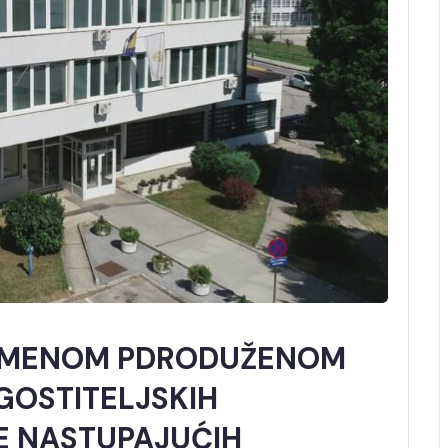
REMENOM PDRODUŽENOM
OSTITELJSKIH
E NASTUPAJUĆIH