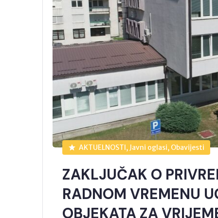
AKTUELNOSTI, Javni oglasi, Obavijesti
ZAKLJUČAK O PRIV
RADNOM VREMENU UG
OBJEKATA ZA VRIJEM