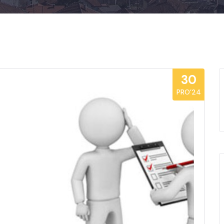
30
PRO’24