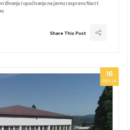
ivanju i upućivanju na javnu raspravu Nacrt
nu
Share This Post
16
PRO’24