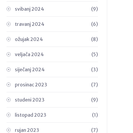
svibanj 2024
(9)
travanj 2024
(6)
ožujak 2024
(8)
veljača 2024
(5)
siječanj 2024
(3)
prosinac 2023
(7)
studeni 2023
(9)
listopad 2023
(1)
rujan 2023
(7)