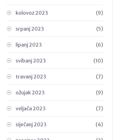
kolovoz 2023
(9)
srpanj 2023
(5)
lipanj 2023
(6)
svibanj 2023
(10)
travanj 2023
(7)
ožujak 2023
(9)
veljača 2023
(7)
siječanj 2023
(4)