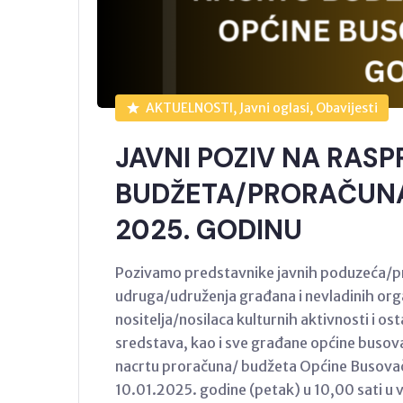
AKTUELNOSTI, Javni oglasi, Obavijesti
JAVNI POZIV NA RAS
BUDŽETA/PRORAČUNA
2025. GODINU
Pozivamo predstavnike javnih poduzeća/pr
udruga/udruženja građana i nevladinih orga
nositelja/nosilaca kulturnih aktivnosti i o
sredstava, kao i sve građane općine busova
nacrtu proračuna/ budžeta Općine Busovača
10.01.2025. godine (petak) u 10,00 sati u