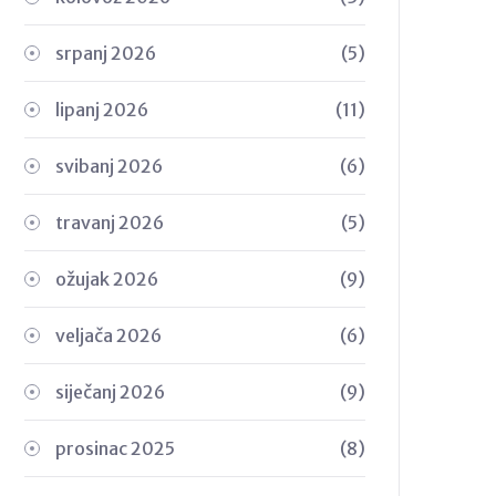
srpanj 2026
(5)
lipanj 2026
(11)
svibanj 2026
(6)
travanj 2026
(5)
ožujak 2026
(9)
veljača 2026
(6)
siječanj 2026
(9)
prosinac 2025
(8)