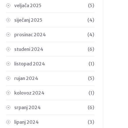
veljača 2025
(5)
siječanj 2025
(4)
prosinac 2024
(4)
studeni 2024
(6)
listopad 2024
(1)
rujan 2024
(5)
kolovoz 2024
(1)
srpanj 2024
(6)
lipanj 2024
(3)