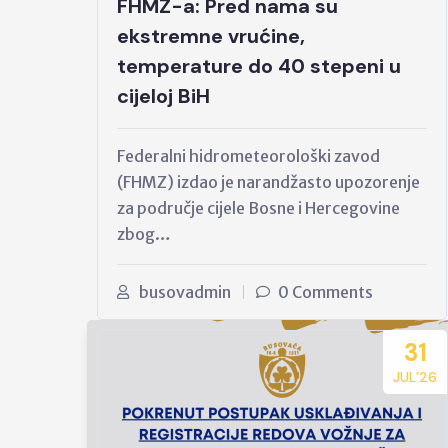
FHMZ-a: Pred nama su
ekstremne vrućine,
temperature do 40 stepeni u
cijeloj BiH
Federalni hidrometeorološki zavod
(FHMZ) izdao je narandžasto upozorenje
za područje cijele Bosne i Hercegovine
zbog…
busovadmin
0 Comments
31
JUL’26