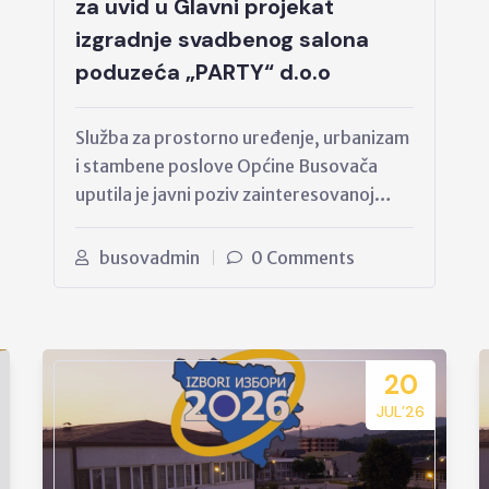
za uvid u Glavni projekat
izgradnje svadbenog salona
poduzeća „PARTY“ d.o.o
Služba za prostorno uređenje, urbanizam
i stambene poslove Općine Busovača
uputila je javni poziv zainteresovanoj…
busovadmin
0 Comments
20
JUL’26