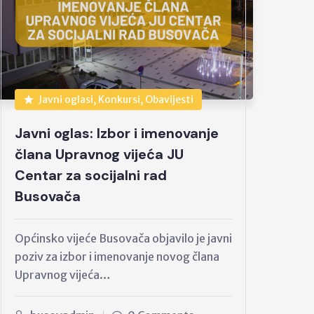
Javni oglasi, Konkursi, Obavijesti
Javni oglas: Izbor i imenovanje
člana Upravnog vijeća JU
Centar za socijalni rad
Busovača
Općinsko vijeće Busovača objavilo je javni
poziv za izbor i imenovanje novog člana
Upravnog vijeća…