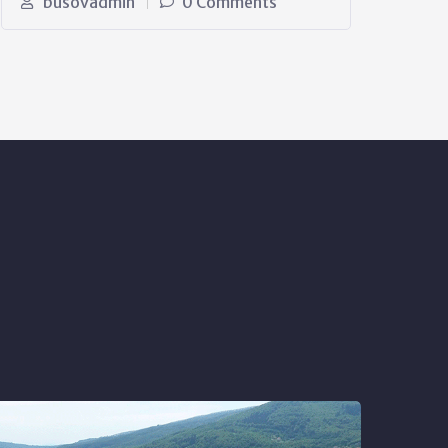
busovadmin
0 Comments