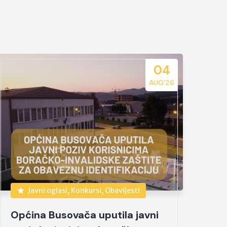
04
AUG’26
Javni oglasi, Konkursi, Obavijesti
Općina Busovača uputila javni