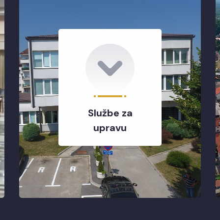
Službe za
upravu