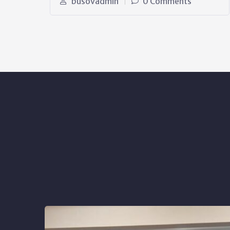
busovadmin
0 Comments