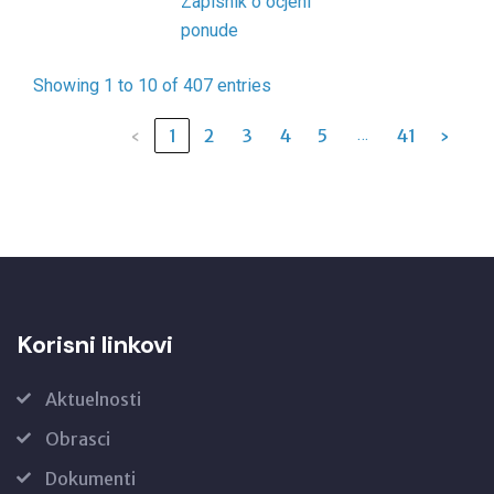
Zapisnik o ocjeni
ponude
Showing 1 to 10 of 407 entries
…
‹
1
2
3
4
5
41
›
Korisni linkovi
Aktuelnosti
Obrasci
Dokumenti