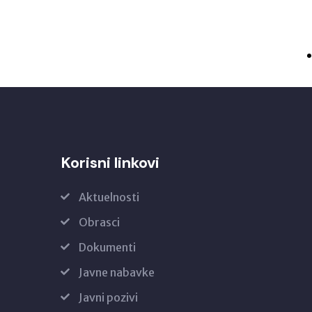
Korisni linkovi
Aktuelnosti
Obrasci
Dokumenti
Javne nabavke
Javni pozivi