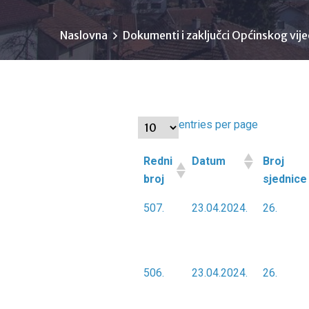
Naslovna
Dokumenti i zaključci Općinskog vije
entries per page
Redni
Datum
Broj
broj
sjednice
Redni
Datum
Broj
507.
23.04.2024.
26.
broj
sjednice
506.
23.04.2024.
26.