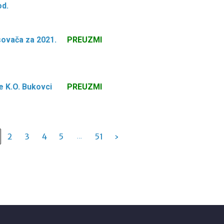
od.
sovača za 2021.
PREUZMI
e K.O. Bukovci
PREUZMI
…
2
3
4
5
51
›