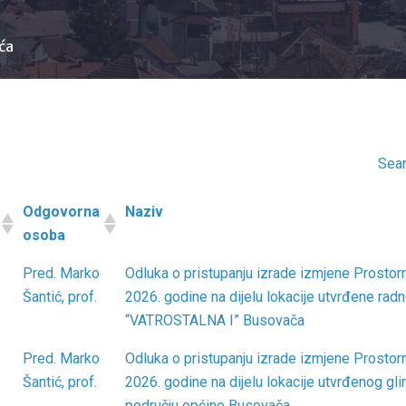
ća
Sear
Odgovorna
Naziv
osoba
Odgovorna
Naziv
Pred. Marko
Odluka o pristupanju izrade izmjene Prostor
osoba
Šantić, prof.
2026. godine na dijelu lokacije utvrđene rad
“VATROSTALNA I” Busovača
Pred. Marko
Odluka o pristupanju izrade izmjene Prostor
Šantić, prof.
2026. godine na dijelu lokacije utvrđenog gli
području općine Busovača