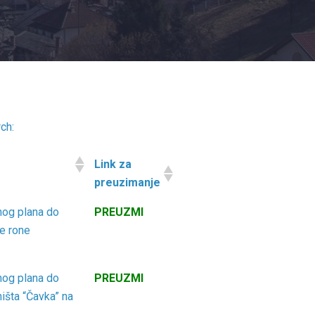
ch:
Link za
preuzimanje
Link za
nog plana do
PREUZMI
preuzimanje
ne rone
nog plana do
PREUZMI
ništa “Čavka” na