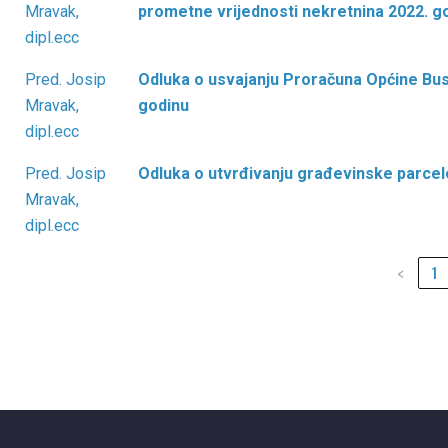
Mravak,
prometne vrijednosti nekretnina 2022. g
dipl.ecc
Pred. Josip
Odluka o usvajanju Proračuna Općine Bu
Mravak,
godinu
dipl.ecc
Pred. Josip
Odluka o utvrđivanju građevinske parcel
Mravak,
dipl.ecc
‹
1