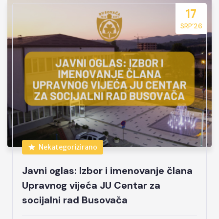
17
SRP’26
Nekategorizirano
Javni oglas: Izbor i imenovanje člana
Upravnog vijeća JU Centar za
socijalni rad Busovača