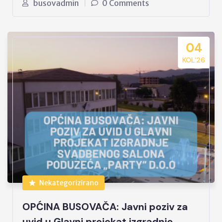
busovadmin
0 Comments
04
KOL’26
Nekategorizirano
OPĆINA BUSOVAČA: Javni poziv za
uvid u Glavni projekat izgradnje