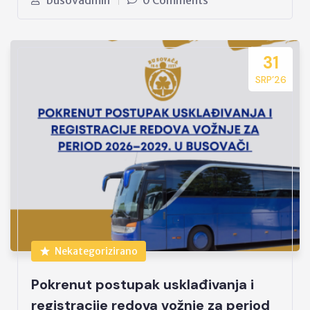
busovadmin
0 Comments
31
SRP’26
Nekategorizirano
Pokrenut postupak usklađivanja i
registracije redova vožnje za period