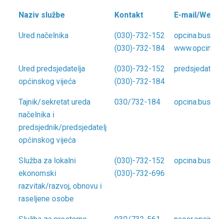
Naziv službe
Kontakt
E-mail/Web
Naziv službe
Kontakt
E-mail/Web
Ured načelnika
(030)-732-152
opcina.busov
(030)-732-184
www.opcina.
Ured predsjedatelja
(030)-732-152
predsjedate
općinskog vijeća
(030)-732-184
Tajnik/sekretat ureda
030/732-184
opcina.buso
načelnika i
predsjednik/predsjedatelj
općinskog vijeća
Služba za lokalni
(030)-732-152
opcina.busov
ekonomski
(030)-732-696
razvitak/razvoj, obnovu i
raseljene osobe