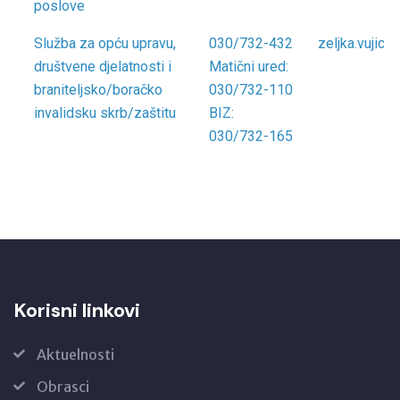
poslove
Služba za opću upravu,
030/732-432
zeljka.vujic
društvene djelatnosti i
Matični ured:
braniteljsko/boračko
030/732-110
invalidsku skrb/zaštitu
BIZ:
030/732-165
Korisni linkovi
Aktuelnosti
Obrasci