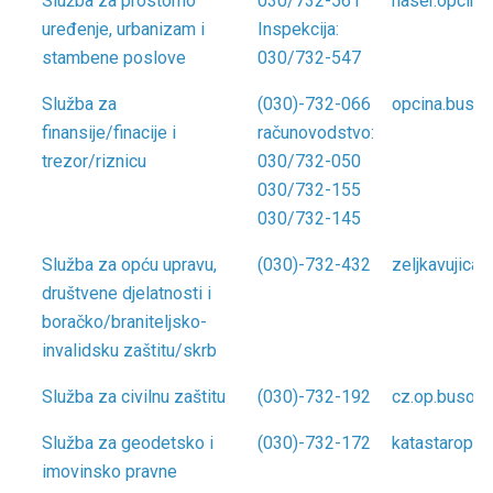
Služba za prostorno
030/732-561
naser.opcin
uređenje, urbanizam i
Inspekcija:
stambene poslove
030/732-547
Služba za
(030)-732-066
opcina.busov
finansije/finacije i
računovodstvo:
trezor/riznicu
030/732-050
030/732-155
030/732-145
Služba za opću upravu,
(030)-732-432
zeljkavujica
društvene djelatnosti i
boračko/braniteljsko-
invalidsku zaštitu/skrb
Služba za civilnu zaštitu
(030)-732-192
cz.op.busova
Služba za geodetsko i
(030)-732-172
katastaropc
imovinsko pravne