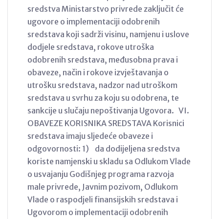
sredstva Ministarstvo privrede zaključit će
ugovore o implementaciji odobrenih
sredstava koji sadrži visinu, namjenu i uslove
dodjele sredstava, rokove utroška
odobrenih sredstava, međusobna prava i
obaveze, način i rokove izvještavanja o
utrošku sredstava, nadzor nad utroškom
sredstava u svrhu za koju su odobrena, te
sankcije u slučaju nepoštivanja Ugovora. VI.
OBAVEZE KORISNIKA SREDSTAVA Korisnici
sredstava imaju sljedeće obaveze i
odgovornosti: 1) da dodijeljena sredstva
koriste namjenski u skladu sa Odlukom Vlade
o usvajanju Godišnjeg programa razvoja
male privrede, Javnim pozivom, Odlukom
Vlade o raspodjeli finansijskih sredstava i
Ugovorom o implementaciji odobrenih