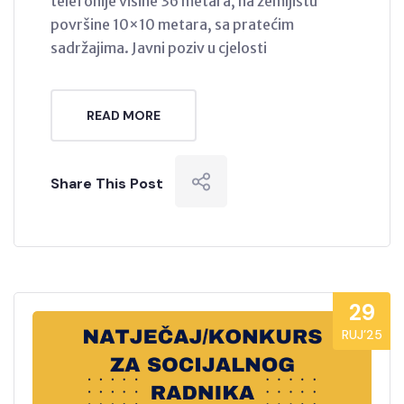
telefonije visine 36 metara, na zemljištu
površine 10×10 metara, sa pratećim
sadržajima. Javni poziv u cjelosti
READ MORE
Share This Post
29
RUJ’25