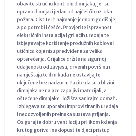
obavite stručnu kontrolu dimnjaka, jer su
upravo dimnjaci jedan od najčešćih uzroka
požara. Čistite ih najmanje jednom godišnje,
a po potrebi i češće. Provjerite ispravnost
električnih instalacija i grijaćih uređaja te
izbjegavajte korištenje produžnih kablova i
utičnica koje nisu predviđene za velika
opterećenja. Grijalice držite na sigurnoj
udaljenosti od zavjesa, drvenih površina i
namještaja te ih nikada ne ostavljajte
uključene bez nadzora. Pazite da se u blizini
dimnjaka ne nalaze zapaljivi materijali, a
oštećene dimnjake i ložišta sanirajte odmah.
Izbjegavajte uporabu improviziranih uređaja
i nedozvoljenih preinaka sustava grijanja.
Osigurajte dobru ventilaciju prilikom loženja
krutog goriva i ne dopustite djeci pristup