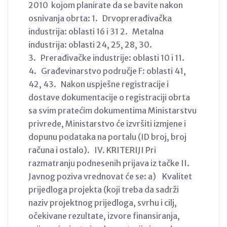
2010 kojom planirate da se bavite nakon
osnivanja obrta: 1. Drvoprerađivačka
industrija: oblasti 16 i 31 2. Metalna
industrija: oblasti 24, 25, 28, 30.
3. Prerađivačke industrije: oblasti 10 i 11.
4. Građevinarstvo područje F: oblasti 41,
42, 43. Nakon uspješne registracije i
dostave dokumentacije o registraciji obrta
sa svim pratećim dokumentima Ministarstvu
privrede, Ministarstvo će izvršiti izmjene i
dopunu podataka na portalu (ID broj, broj
računa i ostalo). IV. KRITERIJI Pri
razmatranju podnesenih prijava iz tačke II.
Javnog poziva vrednovat će se: a) Kvalitet
prijedloga projekta (koji treba da sadrži
naziv projektnog prijedloga, svrhu i cilj,
očekivane rezultate, izvore finansiranja,