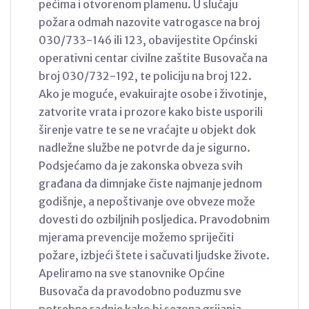
pećima i otvorenom plamenu. U slučaju
požara odmah nazovite vatrogasce na broj
030/733-146 ili 123, obavijestite Općinski
operativni centar civilne zaštite Busovača na
broj 030/732-192, te policiju na broj 122.
Ako je moguće, evakuirajte osobe i životinje,
zatvorite vrata i prozore kako biste usporili
širenje vatre te se ne vraćajte u objekt dok
nadležne službe ne potvrde da je sigurno.
Podsjećamo da je zakonska obveza svih
građana da dimnjake čiste najmanje jednom
godišnje, a nepoštivanje ove obveze može
dovesti do ozbiljnih posljedica. Pravodobnim
mjerama prevencije možemo spriječiti
požare, izbjeći štete i sačuvati ljudske živote.
Apeliramo na sve stanovnike Općine
Busovača da pravodobno poduzmu sve