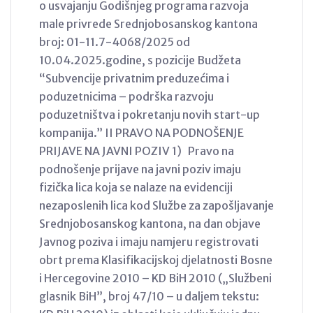
o usvajanju Godišnjeg programa razvoja
male privrede Srednjobosanskog kantona
broj: 01-11.7-4068/2025 od
10.04.2025.godine, s pozicije Budžeta
“Subvencije privatnim preduzećima i
poduzetnicima – podrška razvoju
poduzetništva i pokretanju novih start-up
kompanija.” II PRAVO NA PODNOŠENJE
PRIJAVE NA JAVNI POZIV 1) Pravo na
podnošenje prijave na javni poziv imaju
fizička lica koja se nalaze na evidenciji
nezaposlenih lica kod Službe za zapošljavanje
Srednjobosanskog kantona, na dan objave
Javnog poziva i imaju namjeru registrovati
obrt prema Klasifikacijskoj djelatnosti Bosne
i Hercegovine 2010 – KD BiH 2010 („Službeni
glasnik BiH”, broj 47/10 – u daljem tekstu: