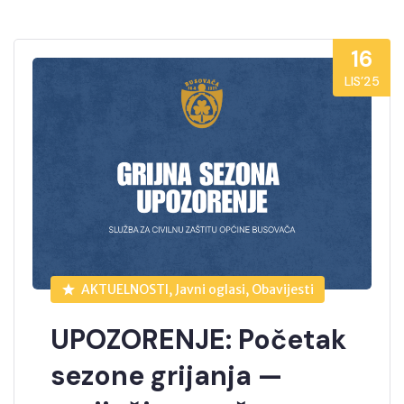
16
LIS’25
AKTUELNOSTI, Javni oglasi, Obavijesti
UPOZORENJE: Početak
sezone grijanja —