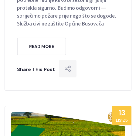
potrebne radnje kako bi sezona grijanja
protekla sigurno. Budimo odgovorni —
spriječimo požare prije nego što se dogode.
Služba civilne zaštite Općine Busovača
READ MORE
Share This Post
13
LIS’25