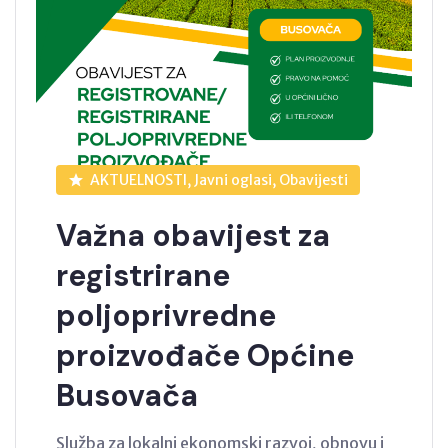
AKTUELNOSTI, Javni oglasi, Obavijesti
Važna obavijest za
registrirane
poljoprivredne
proizvođače Općine
Busovača
Služba za lokalni ekonomski razvoj, obnovu i