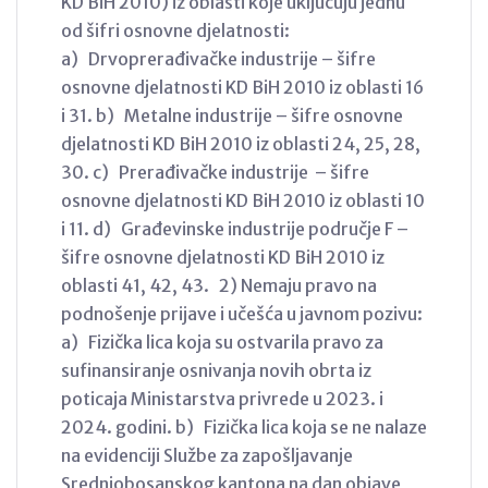
KD BiH 2010) iz oblasti koje uključuju jednu
od šifri osnovne djelatnosti:
a) Drvoprerađivačke industrije – šifre
osnovne djelatnosti KD BiH 2010 iz oblasti 16
i 31. b) Metalne industrije – šifre osnovne
djelatnosti KD BiH 2010 iz oblasti 24, 25, 28,
30. c) Prerađivačke industrije – šifre
osnovne djelatnosti KD BiH 2010 iz oblasti 10
i 11. d) Građevinske industrije područje F –
šifre osnovne djelatnosti KD BiH 2010 iz
oblasti 41, 42, 43. 2) Nemaju pravo na
podnošenje prijave i učešća u javnom pozivu:
a) Fizička lica koja su ostvarila pravo za
sufinansiranje osnivanja novih obrta iz
poticaja Ministarstva privrede u 2023. i
2024. godini. b) Fizička lica koja se ne nalaze
na evidenciji Službe za zapošljavanje
Srednjobosanskog kantona na dan objave