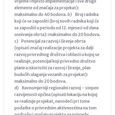
vrijeme i mjesto implementacije i sve druge
elemente od značaja za projekat):
maksimalno do 40 bodova. b) Broj radnika
koji će se zaposliti (broj novih radnika koji će
se zaposliti u periodu od 12. mjeseci od dana
osnivanja obrta): maksimalno do 20 bodova.
c) Potencijal za razvoj i širenje obrta
(opisati značaj realizacije projekta za dalji
razvoj privrednog društva i oblasti u kojoj se
realizuje, potencijal koji privredno društvo
planira iskoristiti za razvoj i širenje, plan
budućih ulaganja vezanih za projekat):
maksimalno do 20 bodova.
d) Ravnomjerniji regionalni razvoj – stepen
razvijenosti općina (opisati lokaciju na kojoj
se realizuje projekat, navodeći pri tome
podatke o privrednim aktivnostima na tom
području i značaju projekta za privredu