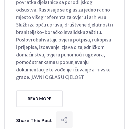
povratka djelatnice sa porodiljskog
odsustva. Raspisuje se oglas za jedno radno
mjesto višeg referenta za ovjeru i arhivu u
Službi za opću upravu, društvene djelatnosti i
braniteljsko-boračko invalidsku zaštitu.
Poslovi obuhvataju ovjeru potpisa, rukopisa
i prijepisa, izdavanje izjava o zajedničkom
domaćinstvu, ovjeru punomoći i ugovora,
pomoć strankama u popunjavanju
dokumentacije te vođenje i čuvanje arhivske
građe. JAVNI OGLAS U CJELOSTI
READ MORE
Share This Post