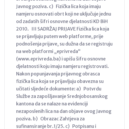
Javnog poziva. c) Fizička lica koja imaju
namjeru osnovati obrt koji ne uključuje jednu
od zadatih šifri osnovne djelatnosti KD BiH
2010. III SADRŽAJ PRIJAVE Fizička lica koja
se prijavljuju putem web platforme, prije
podnošenja prijave, su dužna da se registruju
na web platformi „eprivreda“
(www.eprivreda.ba) i upišu šifru osnovne
djelatnosti koju imaju namjeru registrovati.
Nakon popunjavanja prijavnog obrasca
fizička lica koja se prijavljuju obavezna su
učitati sljedeće dokumente: a) Potvrdu
Službe za zapošljavanje Srednjobosanskog
kantona da se nalaze na evidenciji
nezaposlenih lica na dan objave ovog Javnog
poziva. b) Obrazac Zahtjeva za
sufinansiranje br.1/25. c) Potpisanu i