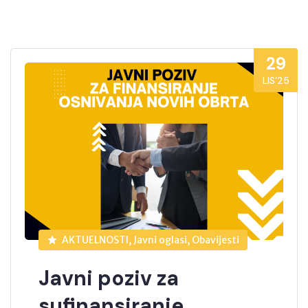
29
LIS’25
AKTUELNOSTI, Javni oglasi, Obavijesti
Javni poziv za
sufinansiranje