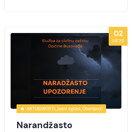
02
LIS’25
AKTUELNOSTI, Javni oglasi, Obavijesti
Narandžasto