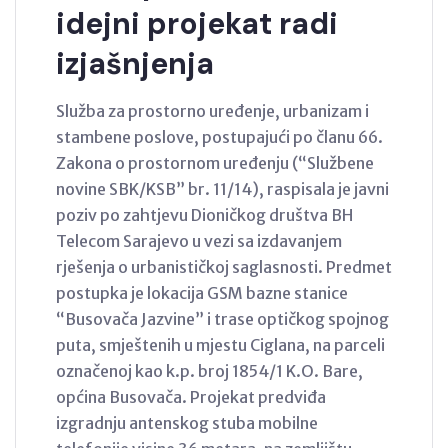
idejni projekat radi
izjašnjenja
Služba za prostorno uređenje, urbanizam i
stambene poslove, postupajući po članu 66.
Zakona o prostornom uređenju (“Službene
novine SBK/KSB” br. 11/14), raspisala je javni
poziv po zahtjevu Dioničkog društva BH
Telecom Sarajevo u vezi sa izdavanjem
rješenja o urbanističkoj saglasnosti. Predmet
postupka je lokacija GSM bazne stanice
“Busovača Jazvine” i trase optičkog spojnog
puta, smještenih u mjestu Ciglana, na parceli
označenoj kao k.p. broj 1854/1 K.O. Bare,
općina Busovača. Projekat predviđa
izgradnju antenskog stuba mobilne