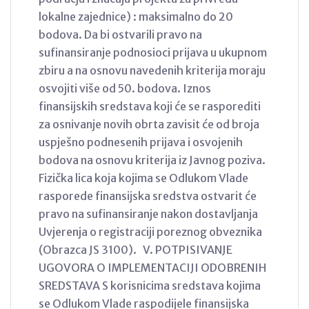
lokalne zajednice) : maksimalno do 20
bodova. Da bi ostvarili pravo na
sufinansiranje podnosioci prijava u ukupnom
zbiru a na osnovu navedenih kriterija moraju
osvojiti više od 50. bodova. Iznos
finansijskih sredstava koji će se rasporediti
za osnivanje novih obrta zavisit će od broja
uspješno podnesenih prijava i osvojenih
bodova na osnovu kriterija iz Javnog poziva.
Fizička lica koja kojima se Odlukom Vlade
rasporede finansijska sredstva ostvarit će
pravo na sufinansiranje nakon dostavljanja
Uvjerenja o registraciji poreznog obveznika
(Obrazca JS 3100). V. POTPISIVANJE
UGOVORA O IMPLEMENTACIJI ODOBRENIH
SREDSTAVA S korisnicima sredstava kojima
se Odlukom Vlade raspodijele finansijska