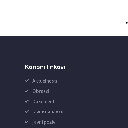
Korisni linkovi
Aktuelnosti
Obrasci
Dokumenti
Javne nabavke
Javni pozivi