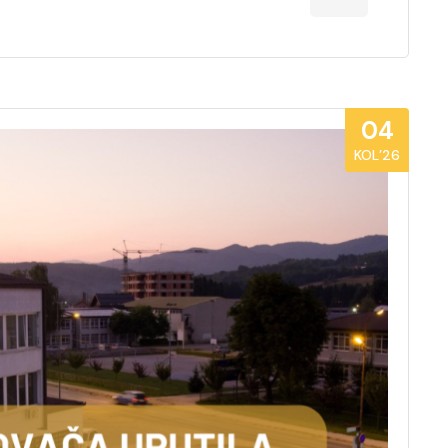
04
KOL’26