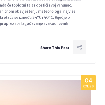
ada će toplotni talas dostići svoj vrhunac.
ničnom obavještenju meteorologa, najviše
kretaće se između 34°C i 40°C. Riječ je o
u oprez i prilagođavanje svakodnevnih
Share This Post
04
KOL’26