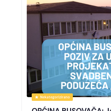
Nekategorizirano
OPĆINA BUSOVAČA: Jav