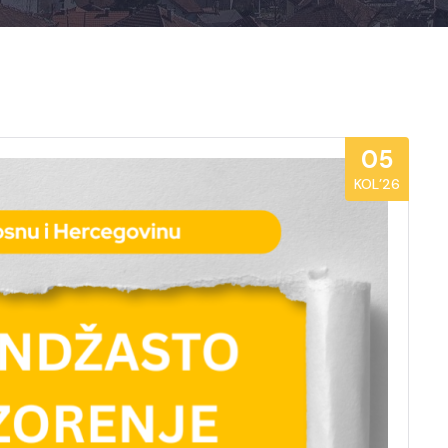
05
KOL’26