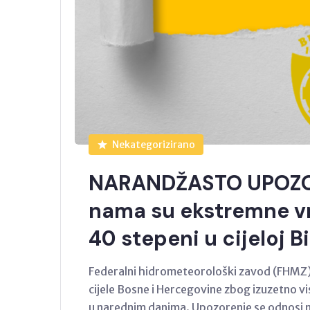
Nekategorizirano
NARANDŽASTO UPOZO
nama su ekstremne v
40 stepeni u cijeloj B
Federalni hidrometeorološki zavod (FHMZ)
cijele Bosne i Hercegovine zbog izuzetno v
u narednim danima. Upozorenje se odnosi n