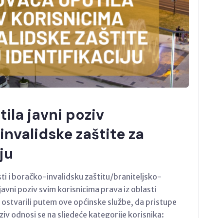
ila javni poziv
nvalidske zaštite za
ju
ti i boračko-invalidsku zaštitu/braniteljsko-
javni poziv svim korisnicima prava iz oblasti
 ostvarili putem ove općinske službe, da pristupe
iv odnosi se na sljedeće kategorije korisnika: