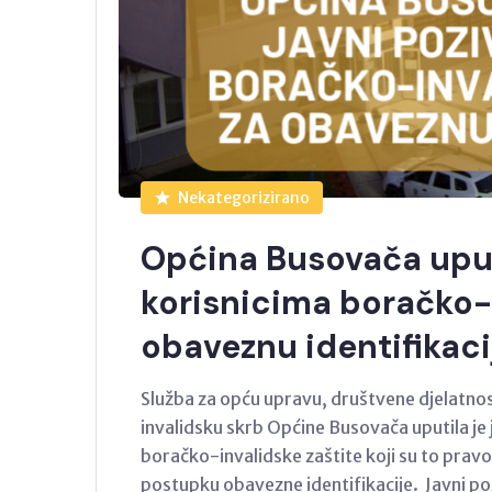
Nekategorizirano
Općina Busovača uput
korisnicima boračko-i
obaveznu identifikaci
Služba za opću upravu, društvene djelatnos
invalidsku skrb Općine Busovača uputila je 
boračko-invalidske zaštite koji su to pravo
postupku obavezne identifikacije. Javni poz