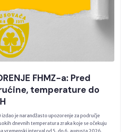
RENJE FHMZ-a: Pred
rućine, temperature do
iH
 izdao je narandžasto upozorenje za područje
isokih dnevnih temperatura zraka koje se očekuju
a vremenski interval od 5. do 6. augusta 2026.