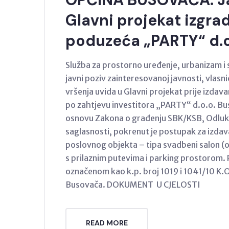
Glavni projekat izgr
poduzeća „PARTY“ d.
Služba za prostorno uređenje, urbanizam i
javni poziv zainteresovanoj javnosti, vlasn
vršenja uvida u Glavni projekat prije izdav
po zahtjevu investitora „PARTY“ d.o.o. Buso
osnovu Zakona o građenju SBK/KSB, Odluke 
saglasnosti, pokrenut je postupak za izdav
poslovnog objekta – tipa svadbeni salon (
s prilaznim putevima i parking prostorom. P
označenom kao k.p. broj 1019 i 1041/10 K.O.
Busovača. DOKUMENT U CJELOSTI
READ MORE