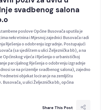
adnje svadbenog salona
o.o
 stambene poslove Općine Busovača uputila je
icima nekretnina i Mjesnoj zajednici Busovača radi
anja Rješenja o odobrenju izgradnje. Postupajući
vača (sa sjedištem u ulici Željeznička bb), a na
Općinskog vijeća i Rješenja o urbanističkoj
anje parcijalnog Rješenja o odobrenju izgradnje
odnosi se na prizemlje svadbenog salona), zajedno
redmetni objekat lociran je na zemljištu
 Busovača, u ulici Željeznička bb, općina
Share This Post