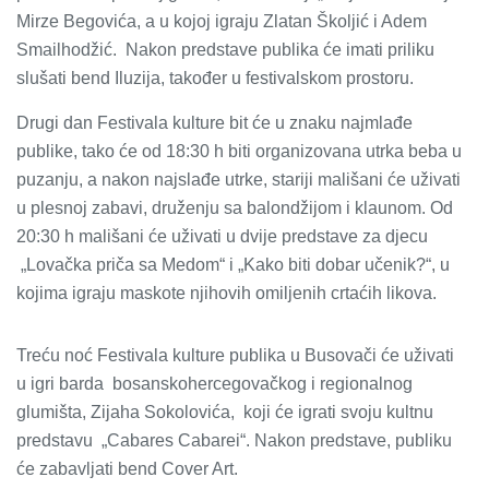
Mirze Begovića, a u kojoj igraju Zlatan Školjić i Adem
Smailhodžić. Nakon predstave publika će imati priliku
slušati bend Iluzija, također u festivalskom prostoru.
Drugi dan Festivala kulture bit će u znaku najmlađe
publike, tako će od 18:30 h biti organizovana utrka beba u
puzanju, a nakon najslađe utrke, stariji mališani će uživati
u plesnoj zabavi, druženju sa balondžijom i klaunom. Od
20:30 h mališani će uživati u dvije predstave za djecu
„Lovačka priča sa Medom“ i „Kako biti dobar učenik?“, u
kojima igraju maskote njihovih omiljenih crtaćih likova.
Treću noć Festivala kulture publika u Busovači će uživati
u igri barda bosanskohercegovačkog i regionalnog
glumišta, Zijaha Sokolovića, koji će igrati svoju kultnu
predstavu „Cabares Cabarei“. Nakon predstave, publiku
će zabavljati bend Cover Art.