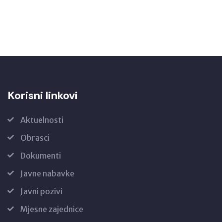
Korisni linkovi
Aktuelnosti
Obrasci
Dokumenti
Javne nabavke
Javni pozivi
Mjesne zajednice