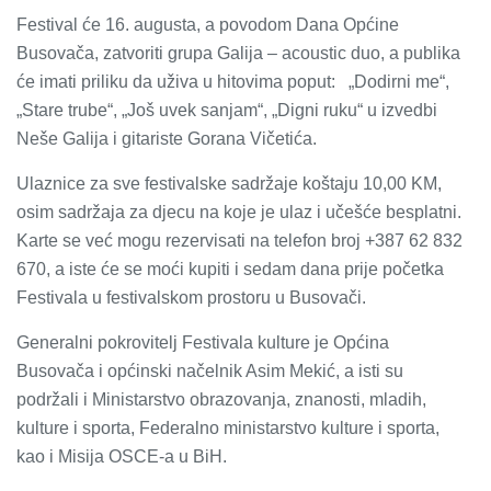
Festival će 16. augusta, a povodom Dana Općine
Busovača, zatvoriti grupa Galija – acoustic duo, a publika
će imati priliku da uživa u hitovima poput: „Dodirni me“,
„Stare trube“, „Još uvek sanjam“, „Digni ruku“ u izvedbi
Neše Galija i gitariste Gorana Vičetića.
Ulaznice za sve festivalske sadržaje koštaju 10,00 KM,
osim sadržaja za djecu na koje je ulaz i učešće besplatni.
Karte se već mogu rezervisati na telefon broj +387 62 832
670, a iste će se moći kupiti i sedam dana prije početka
Festivala u festivalskom prostoru u Busovači.
Generalni pokrovitelj Festivala kulture je Općina
Busovača i općinski načelnik Asim Mekić, a isti su
podržali i Ministarstvo obrazovanja, znanosti, mladih,
kulture i sporta, Federalno ministarstvo kulture i sporta,
kao i Misija OSCE-a u BiH.