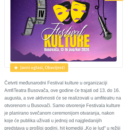
Javni oglasi, Obavijesti
Četvrti međunarodni Festival kulture u organizaciji
AmfiTeatra Busovača, ove godine će trajati od 13. do 16.
augusta, a sve aktivnosti će se realizovati u amfiteatru na
otvorenom u Busovači. Samo otvorenje Festivala kulture
je planirano svečanom ceremonijom otvaranja, nakon
koje će publika uživati u jednoj od najgledanijih
predstava u prošloj godini, hit komediji „Ko je lud“ u režiji