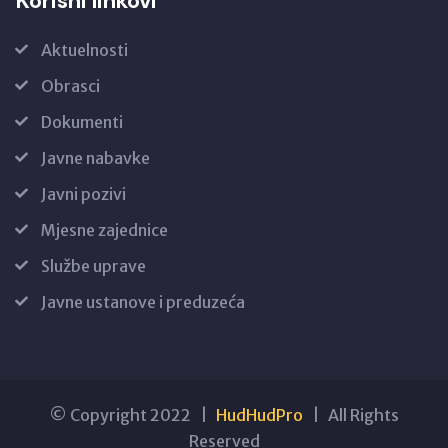
Korisni linkovi
Aktuelnosti
Obrasci
Dokumenti
Javne nabavke
Javni pozivi
Mjesne zajednice
Službe uprave
Javne ustanove i preduzeća
© Copyright 2022 |
HudHudPro
| All Rights
Reserved