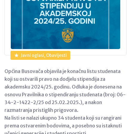
Javni oglasi, Obavijesti
Općina Busovača objavila je konačnu listu studenata
koji su ostvarili pravo na dodjelu stipendija za
akademsku 2024/25. godinu. Odluka je donesena na
osnovu Pravilnika o stipendiranju studenata (broj: 06-
34-2-1422-2/25 od 25.02.2025.), a nakon
razmatranja pristiglih prigovora.
Na listi se nalazi ukupno 34 studenta koji su rangirani
prema ostvarenim bodovima, a posebno su istaknuti
učenici generacije i studenti sportisti.