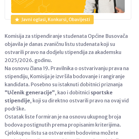
Javni oglasi, Konkursi, Obavijesti
Komisija za stipendiranje studenata Općine Busovača
objavila je danas zvaničnu listu studenata koji su
ostvarili pravo na dodjelu stipendija za akademsku
2025/2026. godinu.
Na osnovu člana 19. Pravilnika o ostvarivanju prava na
stipendiju, Komisija je izvršila bodovanje i rangiranje
kandidata. Posebno su istaknuti dobitnici priznanja
“Učenik generacije”
, kao i dobitnici
sportske
stipendije
, koji su direktno ostvarili pravo na ovaj vid
podrške.
Ostatak liste formiran je na osnovu ukupnog broja
bodova postignutih prema propisanim kriterijima.
Cjelokupnu listu sa ostvarenim bodovima možete