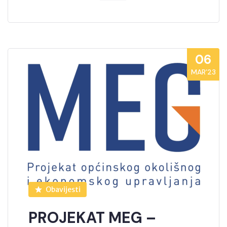
06
MAR’23
Obavijesti
PROJEKAT MEG –