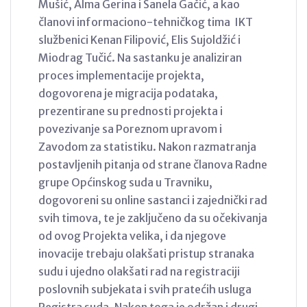
Mušić, Alma Gerina i Sanela Gačić, a kao
članovi informaciono-tehničkog tima IKT
službenici Kenan Filipović, Elis Sujoldžić i
Miodrag Tučić. Na sastanku je analiziran
proces implementacije projekta,
dogovorena je migracija podataka,
prezentirane su prednosti projekta i
povezivanje sa Poreznom upravom i
Zavodom za statistiku. Nakon razmatranja
postavljenih pitanja od strane članova Radne
grupe Općinskog suda u Travniku,
dogovoreni su online sastanci i zajednički rad
svih timova, te je zaključeno da su očekivanja
od ovog Projekta velika, i da njegove
inovacije trebaju olakšati pristup stranaka
sudu i ujedno olakšati rad na registraciji
poslovnih subjekata i svih pratećih usluga
Registra suda. Nakon toga je održan i drugi