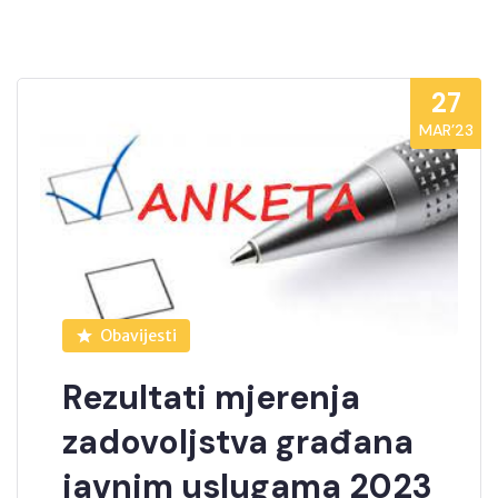
27
MAR’23
Obavijesti
Rezultati mjerenja
zadovoljstva građana
javnim uslugama 2023