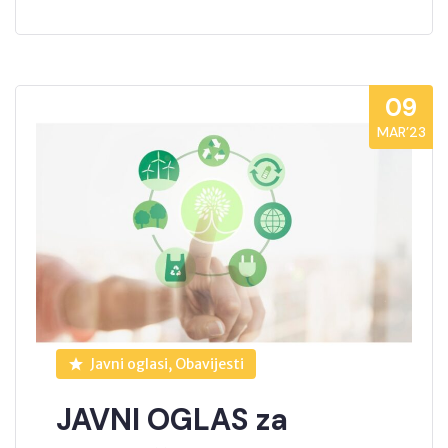
09
MAR’23
Javni oglasi, Obavijesti
JAVNI OGLAS za