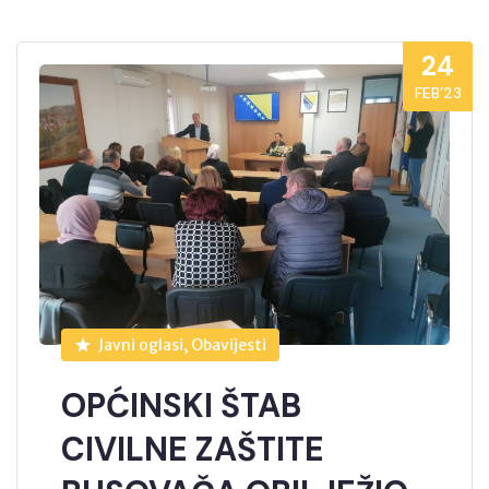
24
FEB’23
Javni oglasi, Obavijesti
OPĆINSKI ŠTAB
CIVILNE ZAŠTITE