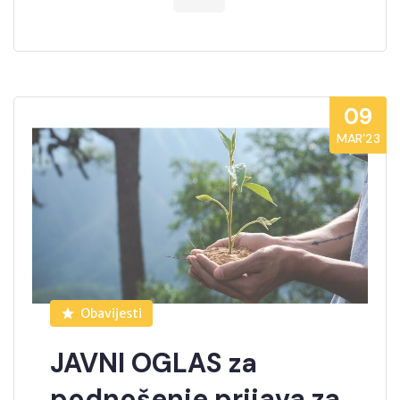
09
MAR’23
Obavijesti
JAVNI OGLAS za
podnošenje prijava za