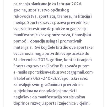
priznanja planirana je za februar 2026.
godine, uz prisustvo općinskog
rukovodstva, sportista, trenera, institucija i
medija. Sportski savez poziva privrednike i
sve zainteresirane da podrže organizaciju
manifestacije kroz sponzorstva, finansijsku
pomoć ili donaciju usluga i promotivnih
materijala. Svi koji žele biti dio ove sportske
svečanosti mogu potvrditi svoje učešće do
31. decembra 2025. godine, kontaktiranjem
Sportskog saveza Općine Busovača putem
e-maila sportskisavezbusovaca@gmail.com
ili telefona 062-240-268. Sportski savez
zahvaljuje svim građanima i privrednim
subjektima na dosadašnjoj podršci i
naglašava da manifestacija ostaje važan
doprinos razvoju sporta i zajednice u cjelini.