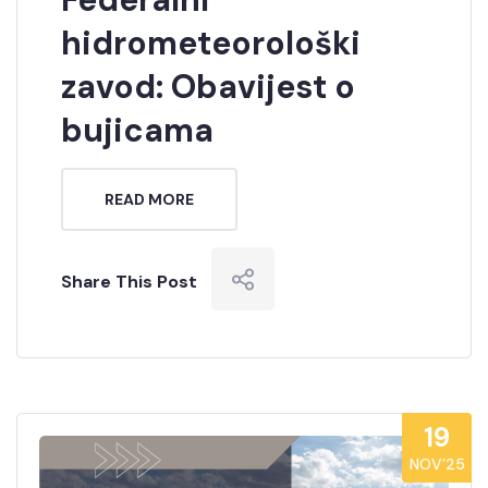
hidrometeorološki
zavod: Obavijest o
bujicama
READ MORE
Share This Post
19
NOV’25