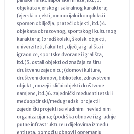
plinske i niskonaponske mreže, itd.)3.
objekata vjerskog i sakralnog karaktera;
(vjerski objekti, memorijalni kompleksi i
spomen obilježja, prateći objekti, itd.)4.
objekata obrazovnog, sportskog i kulturnog
karaktera; (predškolski, školski objekti,
univerziteti, fakulteti, dječija igrališta i
igraonice, sportske dvorane i igrališta,
itd.)5. ostali objekti od značaja za širu
društvenu zajednicu; (domovi kulture,
društveni domovi, biblioteke, zdravstveni
objekti, muzeji i slični objekti društvene
namjene, itd.)6. zajednički međuentitetski i
međuopćinski/međugradski projekti i
zajednički projekti sa vladinim i nevladinim
organizacijama; (podrška obnove i izgradnje
putne infrastrukture u dijelovima između
entiteta, pomoći u obnovi i opremanju