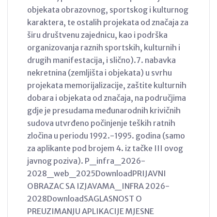
objekata obrazovnog, sportskog i kulturnog
karaktera, te ostalih projekata od značaja za
širu društvenu zajednicu, kao i podrška
organizovanja raznih sportskih, kulturnih i
drugih manifestacija, i slično).7. nabavka
nekretnina (zemljišta i objekata) u svrhu
projekata memorijalizacije, zaštite kulturnih
dobara i objekata od značaja, na područjima
gdje je presudama međunarodnih krivičnih
sudova utvrđeno počinjenje teških ratnih
zločina u periodu 1992.-1995. godina (samo
za aplikante pod brojem 4. iz tačke III ovog
javnog poziva). P_infra_2026-
2028_web_2025DownloadPRIJAVNI
OBRAZAC SA IZJAVAMA_INFRA 2026-
2028DownloadSAGLASNOST O
PREUZIMANJU APLIKACIJE MJESNE