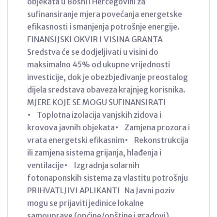
objekata u Bosni i Hercegovini za
sufinansiranje mjera povećanja energetske
efikasnosti i smanjenja potrošnje energije.
FINANSIJSKI OKVIR I VISINA GRANTA
Sredstva će se dodjeljivati u visini do
maksimalno 45% od ukupne vrijednosti
investicije, dok je obezbjeđivanje preostalog
dijela sredstava obaveza krajnjeg korisnika.
MJERE KOJE SE MOGU SUFINANSIRATI
• Toplotna izolacija vanjskih zidova i
krovova javnih objekata• Zamjena prozora i
vrata energetski efikasnim• Rekonstrukcija
ili zamjena sistema grijanja, hlađenja i
ventilacije• Izgradnja solarnih
fotonaponskih sistema za vlastitu potrošnju
PRIHVATLJIVI APLIKANTI Na Javni poziv
mogu se prijaviti jedinice lokalne
samouprave (općine/opštine i gradovi),