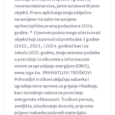
resorna ministarstva, javne ustanove ili javni
objekti. Pravo apliciranja imaju isključivo
nerazvijene i izrazito nerazvijene
općine/opštine prema podacima iz 2024.
godine. * U javnom pozivu mogu učestvovati
objekti koji za period od prethodne 3 godine
(2022., 2023., i 2024. godina) kao i za
tekuću 2025. godinu, imaju unesene podatke
o potrošnji i troškovima u Informacioni
sistem za upravljanje energijom (EMIS),
www.isge.ba. PRIHVATLJIVI TROŠKOVI
Prihvatljivi troškovi uključuju nabavku i
ugradnju nove opreme za grijanje i hlađenje,
kao i izvođenje radova na povećanju
energetske efikasnosti. Troškovi poreza,
zemljišta, ishodovanje dozvola, pripreme
prijave i nabavke polovnih materijala i