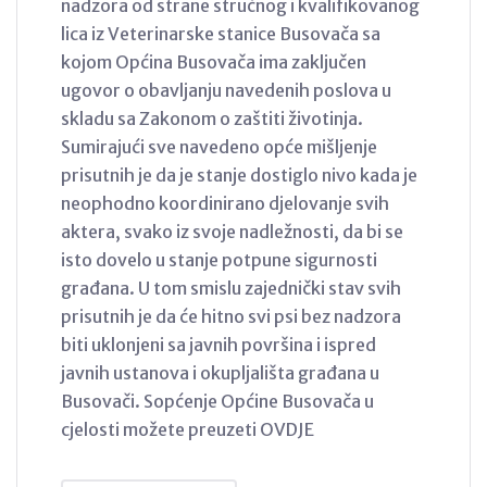
nadzora od strane stručnog i kvalifikovanog
lica iz Veterinarske stanice Busovača sa
kojom Općina Busovača ima zaključen
ugovor o obavljanju navedenih poslova u
skladu sa Zakonom o zaštiti životinja.
Sumirajući sve navedeno opće mišljenje
prisutnih je da je stanje dostiglo nivo kada je
neophodno koordinirano djelovanje svih
aktera, svako iz svoje nadležnosti, da bi se
isto dovelo u stanje potpune sigurnosti
građana. U tom smislu zajednički stav svih
prisutnih je da će hitno svi psi bez nadzora
biti uklonjeni sa javnih površina i ispred
javnih ustanova i okupljališta građana u
Busovači. Sopćenje Općine Busovača u
cjelosti možete preuzeti OVDJE