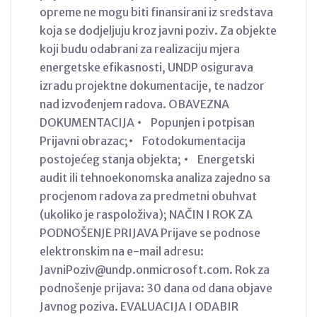
opreme ne mogu biti finansirani iz sredstava
koja se dodjeljuju kroz javni poziv. Za objekte
koji budu odabrani za realizaciju mjera
energetske efikasnosti, UNDP osigurava
izradu projektne dokumentacije, te nadzor
nad izvođenjem radova. OBAVEZNA
DOKUMENTACIJA • Popunjen i potpisan
Prijavni obrazac;• Fotodokumentacija
postojećeg stanja objekta; • Energetski
audit ili tehnoekonomska analiza zajedno sa
procjenom radova za predmetni obuhvat
(ukoliko je raspoloživa); NAČIN I ROK ZA
PODNOŠENJE PRIJAVA Prijave se podnose
elektronskim na e-mail adresu:
JavniPoziv@undp.onmicrosoft.com. Rok za
podnošenje prijava: 30 dana od dana objave
Javnog poziva. EVALUACIJA I ODABIR