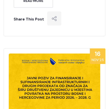
READ MORE
Share This Post
16
NOV’25