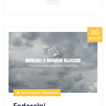
20
NOV’25
Javni oglasi, Obavijesti
Federalni