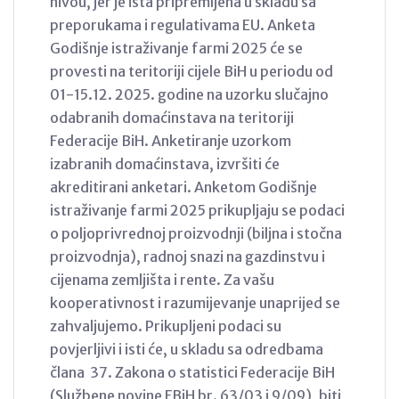
nivou, jer je ista pripremljena u skladu sa
preporukama i regulativama EU. Anketa
Godišnje istraživanje farmi 2025 će se
provesti na teritoriji cijele BiH u periodu od
01-15.12. 2025. godine na uzorku slučajno
odabranih domaćinstava na teritoriji
Federacije BiH. Anketiranje uzorkom
izabranih domaćinstava, izvršiti će
akreditirani anketari. Anketom Godišnje
istraživanje farmi 2025 prikupljaju se podaci
o poljoprivrednoj proizvodnji (biljna i stočna
proizvodnja), radnoj snazi na gazdinstvu i
cijenama zemljišta i rente. Za vašu
kooperativnost i razumijevanje unaprijed se
zahvaljujemo. Prikupljeni podaci su
povjerljivi i isti će, u skladu sa odredbama
člana 37. Zakona o statistici Federacije BiH
(Službene novine FBiH br. 63/03 i 9/09), biti