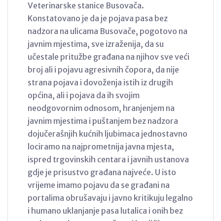
Veterinarske stanice Busovača.
Konstatovano je da je pojava pasa bez
nadzora na ulicama Busovače, pogotovo na
javnim mjestima, sve izraženija, da su
učestale pritužbe građana na njihov sve veći
broj ali i pojavu agresivnih čopora, da nije
strana pojava i dovoženja istih iz drugih
općina, ali i pojava da ih svojim
neodgovornim odnosom, hranjenjem na
javnim mjestima i puštanjem bez nadzora
dojučerašnjih kućnih ljubimaca jednostavno
lociramo na najprometnija javna mjesta,
ispred trgovinskih centara i javnih ustanova
gdje je prisustvo građana najveće. U isto
vrijeme imamo pojavu da se građani na
portalima obrušavaju i javno kritikuju legalno
i humano uklanjanje pasa lutalica i onih bez