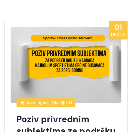
01
DEC’25
Javni oglasi, Obavijesti
Poziv privrednim
subjektima za podršku