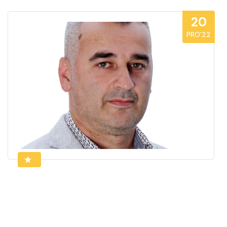
20
PRO’22