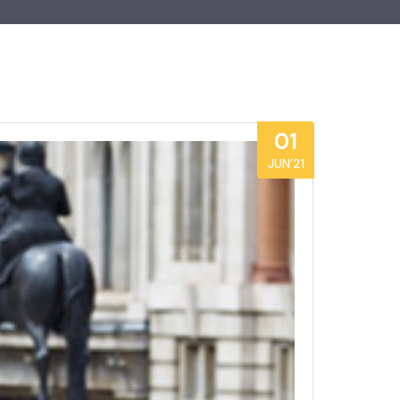
01
JUN’21