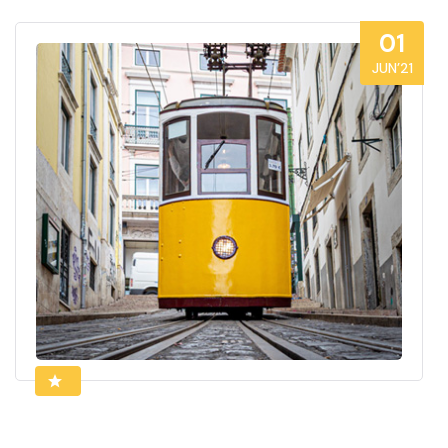
01
JUN’21