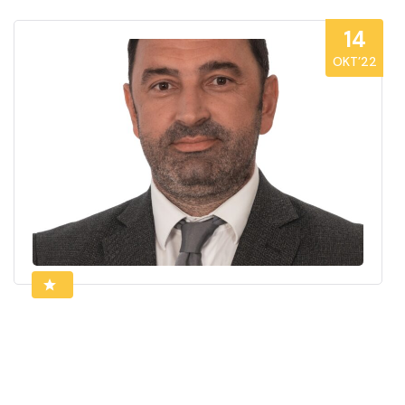
14
OKT’22