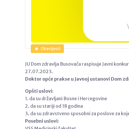
Obavijesti
JU Dom zdravlja Busovača raspisuje Javni konku
27.07.2023.
Doktor opće prakse u Javnoj ustanovi Dom zdr
Opšti uslovi:
1. da su državljani Bosne i Hercegovine
2. da su stariji od 18 godina
3. da su zdravstveno sposobni za poslove za koj
Posebni uslovi:
VSS Medicinski fakultet