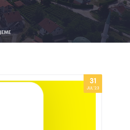
IJEME
31
JUL’23