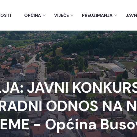
OSTI
OPĆINA
VIJEĆE
PREUZIMANJA
JAVN
A: JAVNI KONKURS
 RADNI ODNOS NA 
JEME - Općina Buso