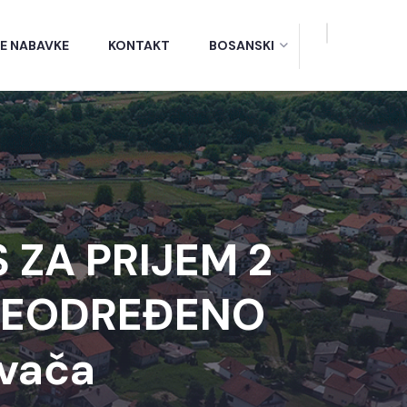
E NABAVKE
KONTAKT
BOSANSKI
 ZA PRIJEM 2
NEODREĐENO
vača