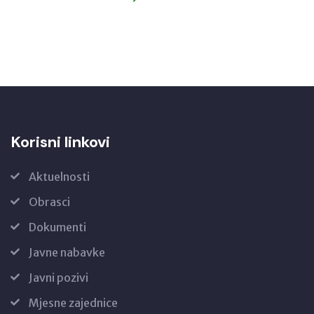
Korisni linkovi
Aktuelnosti
Obrasci
Dokumenti
Javne nabavke
Javni pozivi
Mjesne zajednice