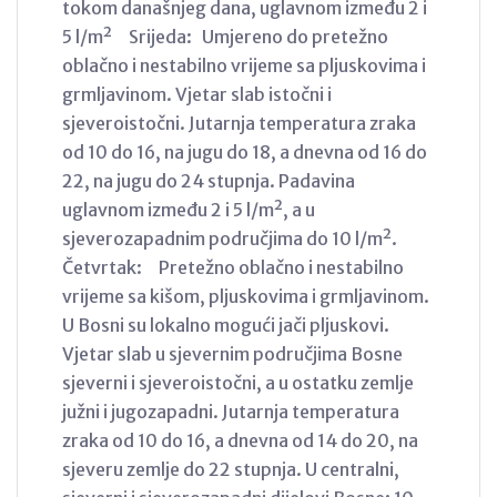
tokom današnjeg dana, uglavnom između 2 i
5 l/m² Srijeda: Umjereno do pretežno
oblačno i nestabilno vrijeme sa pljuskovima i
grmljavinom. Vjetar slab istočni i
sjeveroistočni. Jutarnja temperatura zraka
od 10 do 16, na jugu do 18, a dnevna od 16 do
22, na jugu do 24 stupnja. Padavina
uglavnom između 2 i 5 l/m², a u
sjeverozapadnim područjima do 10 l/m².
Četvrtak: Pretežno oblačno i nestabilno
vrijeme sa kišom, pljuskovima i grmljavinom.
U Bosni su lokalno mogući jači pljuskovi.
Vjetar slab u sjevernim područjima Bosne
sjeverni i sjeveroistočni, a u ostatku zemlje
južni i jugozapadni. Jutarnja temperatura
zraka od 10 do 16, a dnevna od 14 do 20, na
sjeveru zemlje do 22 stupnja. U centralni,