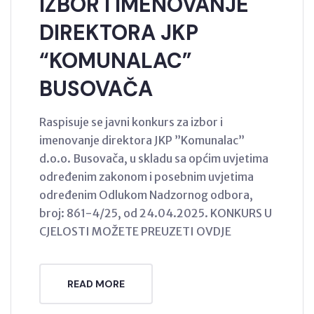
IZBOR I IMENOVANJE
DIREKTORA JKP
“KOMUNALAC”
BUSOVAČA
Raspisuje se javni konkurs za izbor i
imenovanje direktora JKP ”Komunalac”
d.o.o. Busovača, u skladu sa općim uvjetima
određenim zakonom i posebnim uvjetima
određenim Odlukom Nadzornog odbora,
broj: 861-4/25, od 24.04.2025. KONKURS U
CJELOSTI MOŽETE PREUZETI OVDJE
READ MORE