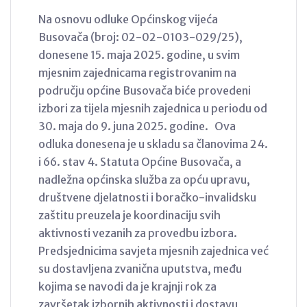
Na osnovu odluke Općinskog vijeća
Busovača (broj: 02-02-0103-029/25),
donesene 15. maja 2025. godine, u svim
mjesnim zajednicama registrovanim na
području općine Busovača biće provedeni
izbori za tijela mjesnih zajednica u periodu od
30. maja do 9. juna 2025. godine. Ova
odluka donesena je u skladu sa članovima 24.
i 66. stav 4. Statuta Općine Busovača, a
nadležna općinska služba za opću upravu,
društvene djelatnosti i boračko-invalidsku
zaštitu preuzela je koordinaciju svih
aktivnosti vezanih za provedbu izbora.
Predsjednicima savjeta mjesnih zajednica već
su dostavljena zvanična uputstva, među
kojima se navodi da je krajnji rok za
završetak izbornih aktivnosti i dostavu