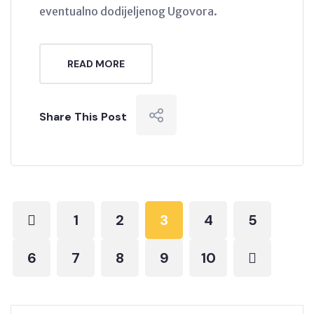
eventualno dodijeljenog Ugovora.
READ MORE
Share This Post
1
2
3
4
5
6
7
8
9
10