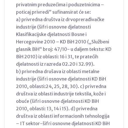
privatnim preduzećima i poduzetnicima –
poticaj privredi” sufinansirat će se:
a) privredna društva iz drvoprerađivačke
industrije (šifri osnovne djelatnosti
Klasifikacijske djelatnosti Bosne i
Hercegovine 2010 – KD BiH 2010 („Službeni
glasnik BiH“ broj: 47/10- u daljem tekstu: KD
BiH 2010) iz oblasti: 16 i 31, te pratećih
djelatnosti iz razreda 02.20 i 32.99).
b) privredna drušava iz oblasti metalne
industrije (šifri osnovne djelatnosti KD BiH
2010, oblasti:24, 25, 28, 30). c) privredna
društva iz oblasti industrije tekstila, kože i
obuće (šifri osnovne djelatnosti KD BiH
2010, oblasti: 13, 14 i 15). d) privredna
društva iz oblasti informacionih tehnologija
– IT sektor-šifri osnovne djelatnosti KD BiH