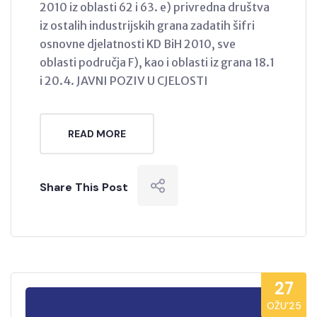
2010 iz oblasti 62 i 63. e) privredna društva
iz ostalih industrijskih grana zadatih šifri
osnovne djelatnosti KD BiH 2010, sve
oblasti područja F), kao i oblasti iz grana 18.1
i 20.4. JAVNI POZIV U CJELOSTI
READ MORE
Share This Post
27
OŽU’25