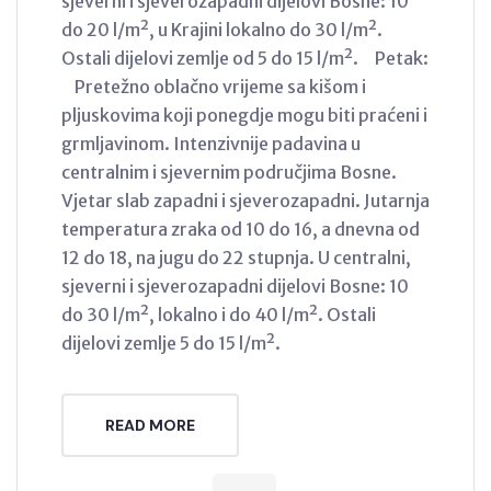
sjeverni i sjeverozapadni dijelovi Bosne: 10
do 20 l/m², u Krajini lokalno do 30 l/m².
Ostali dijelovi zemlje od 5 do 15 l/m². Petak:
Pretežno oblačno vrijeme sa kišom i
pljuskovima koji ponegdje mogu biti praćeni i
grmljavinom. Intenzivnije padavina u
centralnim i sjevernim područjima Bosne.
Vjetar slab zapadni i sjeverozapadni. Jutarnja
temperatura zraka od 10 do 16, a dnevna od
12 do 18, na jugu do 22 stupnja. U centralni,
sjeverni i sjeverozapadni dijelovi Bosne: 10
do 30 l/m², lokalno i do 40 l/m². Ostali
dijelovi zemlje 5 do 15 l/m².
READ MORE