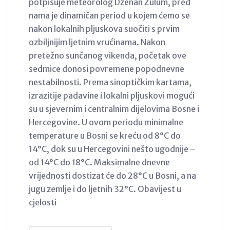
potpisuje meteorolog Dženan Zulum, pred
nama je dinamičan period u kojem ćemo se
nakon lokalnih pljuskova suočiti s prvim
ozbiljnijim ljetnim vrućinama. Nakon
pretežno sunčanog vikenda, početak ove
sedmice donosi povremene popodnevne
nestabilnosti. Prema sinoptičkim kartama,
izrazitije padavine i lokalni pljuskovi mogući
su u sjevernim i centralnim dijelovima Bosne i
Hercegovine. U ovom periodu minimalne
temperature u Bosni se kreću od 8°C do
14°C, dok su u Hercegovini nešto ugodnije –
od 14°C do 18°C. Maksimalne dnevne
vrijednosti dostizat će do 28°C u Bosni, a na
jugu zemlje i do ljetnih 32°C. Obavijest u
cjelosti