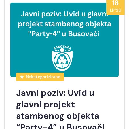
18
LIP’26
Nekategorizirano
Javni poziv: Uvid u
glavni projekt
stambenog objekta
“Party-4” u Busovači