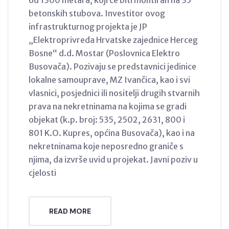
od 1300 metara, koji će biti montiran na 35
betonskih stubova. Investitor ovog
infrastrukturnog projekta je JP
„Elektroprivreda Hrvatske zajednice Herceg
Bosne“ d.d. Mostar (Poslovnica Elektro
Busovača). Pozivaju se predstavnici jedinice
lokalne samouprave, MZ Ivančica, kao i svi
vlasnici, posjednici ili nositelji drugih stvarnih
prava na nekretninama na kojima se gradi
objekat (k.p. broj: 535, 2502, 2631, 800 i
801 K.O. Kupres, općina Busovača), kao i na
nekretninama koje neposredno graniče s
njima, da izvrše uvid u projekat. Javni poziv u
cjelosti
READ MORE