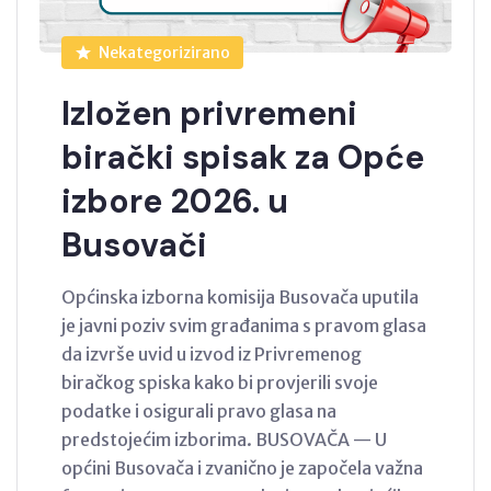
Nekategorizirano
Izložen privremeni
birački spisak za Opće
izbore 2026. u
Busovači
Općinska izborna komisija Busovača uputila
je javni poziv svim građanima s pravom glasa
da izvrše uvid u izvod iz Privremenog
biračkog spiska kako bi provjerili svoje
podatke i osigurali pravo glasa na
predstojećim izborima. BUSOVAČA — U
općini Busovača i zvanično je započela važna