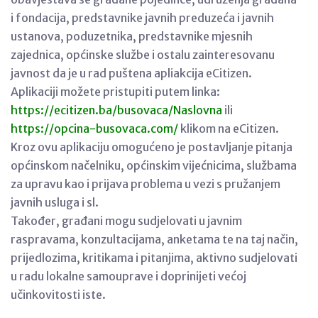
i fondacija, predstavnike javnih preduzeća i javnih
ustanova, poduzetnika, predstavnike mjesnih
zajednica, općinske službe i ostalu zainteresovanu
javnost da je u rad puštena apliakcija eCitizen.
Aplikaciji možete pristupiti putem linka:
https://ecitizen.ba/busovaca/Naslovna
ili
https://opcina-busovaca.com/
klikom na eCitizen.
Kroz ovu aplikaciju omogućeno je postavljanje pitanja
općinskom načelniku, općinskim vijećnicima, službama
za upravu kao i prijava problema u vezi s pružanjem
javnih usluga i sl.
Također, građani mogu sudjelovati u javnim
raspravama, konzultacijama, anketama te na taj način,
prijedlozima, kritikama i pitanjima, aktivno sudjelovati
u radu lokalne samouprave i doprinijeti većoj
učinkovitosti iste.