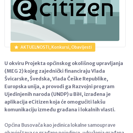
AKTUELNOSTI, Konkursi, Obavijesti
U okviru Projekta općinskog okolišnog upravljanja
(MEG 2) kojeg zajednički financiraju Vlada
Švicarske, Švedska, Vlada Češke Republike,
Europska unija, a provodi ga Razvojni program
Ujedinjenih naroda (UNDP) u BiH, izrađena je
aplikacija eCitizen koja će omogućiti lakšu
komunikaciju između građana i lokalnih vlasti.
Općina Busovača kao jedinica lokalne samouprave
obavještava se građane pojedince, udruženja građana