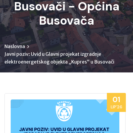
Busovači - Općina
Busovača
Naslovna
Javni poziv: Uvid u Glavni projekat izgradnje
elektroenergetskog objekta „Kupres“ u Busovači
01
LIP’26