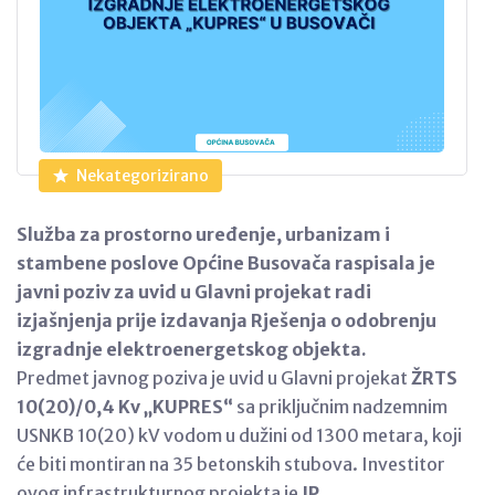
Nekategorizirano
Služba za prostorno uređenje, urbanizam i
stambene poslove Općine Busovača raspisala je
javni poziv za uvid u Glavni projekat radi
izjašnjenja prije izdavanja Rješenja o odobrenju
izgradnje elektroenergetskog objekta.
Predmet javnog poziva je uvid u Glavni projekat
ŽRTS
10(20)/0,4 Kv „KUPRES“
sa priključnim nadzemnim
USNKB 10(20) kV vodom u dužini od 1300 metara, koji
će biti montiran na 35 betonskih stubova. Investitor
ovog infrastrukturnog projekta je
JP