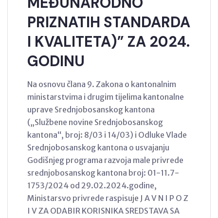
MEĐUNARODNO
PRIZNATIH STANDARDA
I KVALITETA)” ZA 2024.
GODINU
Na osnovu člana 9. Zakona o kantonalnim
ministarstvima i drugim tijelima kantonalne
uprave Srednjobosanskog kantona
(„Službene novine Srednjobosanskog
kantona“, broj: 8/03 i 14/03) i Odluke Vlade
Srednjobosanskog kantona o usvajanju
Godišnjeg programa razvoja male privrede
srednjobosanskog kantona broj: 01-11.7-
1753/2024 od 29.02.2024.godine,
Ministarsvo privrede raspisuje J A V N I P O Z
I V ZA ODABIR KORISNIKA SREDSTAVA SA