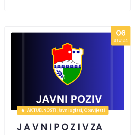
06
STU’24
AKTUELNOSTI, Javni oglasi, Obavijesti
J A V N I P O Z I V ZA