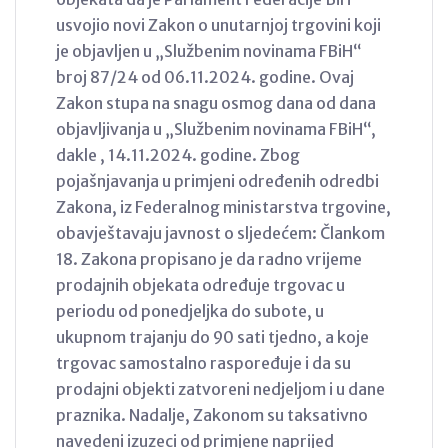
usvojio novi Zakon o unutarnjoj trgovini koji
je objavljen u „Službenim novinama FBiH“
broj 87/24 od 06.11.2024. godine. Ovaj
Zakon stupa na snagu osmog dana od dana
objavljivanja u „Službenim novinama FBiH“,
dakle , 14.11.2024. godine. Zbog
pojašnjavanja u primjeni određenih odredbi
Zakona, iz Federalnog ministarstva trgovine,
obavještavaju javnost o sljedećem: Člankom
18. Zakona propisano je da radno vrijeme
prodajnih objekata određuje trgovac u
periodu od ponedjeljka do subote, u
ukupnom trajanju do 90 sati tjedno, a koje
trgovac samostalno raspoređuje i da su
prodajni objekti zatvoreni nedjeljom i u dane
praznika. Nadalje, Zakonom su taksativno
navedeni izuzeci od primjene naprijed