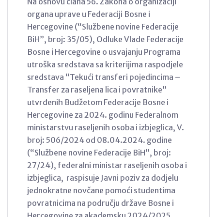
Na osnovu člana 56. Zakona o organizaciji
organa uprave u Federaciji Bosne i
Hercegovine (“Službene novine Federacije
BiH”, broj: 35/05), Odluke Vlade Federacije
Bosne i Hercegovine o usvajanju Programa
utroška sredstava sa kriterijima raspodjele
sredstava “Tekući transferi pojedincima –
Transfer za raseljena lica i povratnike”
utvrđenih Budžetom Federacije Bosne i
Hercegovine za 2024. godinu Federalnom
ministarstvu raseljenih osoba i izbjeglica, V.
broj: 506/2024 od 08.04.2024. godine
(“Službene novine Federacije BiH”, broj:
27/24), federalni ministar raseljenih osoba i
izbjeglica, raspisuje Javni poziv za dodjelu
jednokratne novčane pomoći studentima
povratnicima na području države Bosne i
Hercegovine za akademsku 2024/2025