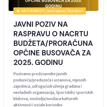
AKTUELNOSTI, Javni oglasi, Obavijesti
JAVNI POZIV NA
RASPRAVU O NACRTU
BUDŽETA/PRORAČUNA
OPĆINE BUSOVAČA ZA
2025. GODINU
Pozivamo predstavnike javnih
poduzeća/preduzeća i ustanova, mjesnih
zajednica, udruga/udruženja građana i
nevladinih organizacija, športskih/ sportskih
klubova, nositelja/nosilaca kulturnih
aktivnosti i ostale korisnike