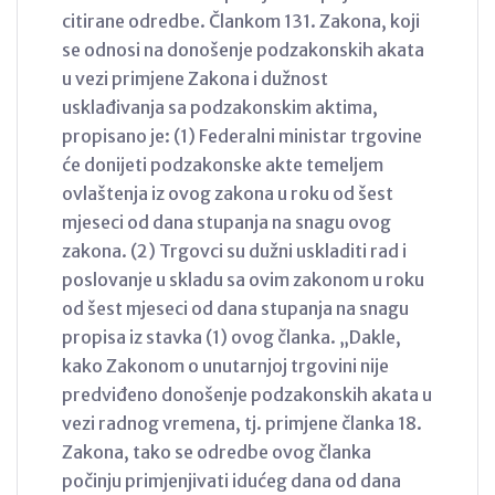
citirane odredbe. Člankom 131. Zakona, koji
se odnosi na donošenje podzakonskih akata
u vezi primjene Zakona i dužnost
usklađivanja sa podzakonskim aktima,
propisano je: (1) Federalni ministar trgovine
će donijeti podzakonske akte temeljem
ovlaštenja iz ovog zakona u roku od šest
mjeseci od dana stupanja na snagu ovog
zakona. (2) Trgovci su dužni uskladiti rad i
poslovanje u skladu sa ovim zakonom u roku
od šest mjeseci od dana stupanja na snagu
propisa iz stavka (1) ovog članka. „Dakle,
kako Zakonom o unutarnjoj trgovini nije
predviđeno donošenje podzakonskih akata u
vezi radnog vremena, tj. primjene članka 18.
Zakona, tako se odredbe ovog članka
počinju primjenjivati idućeg dana od dana