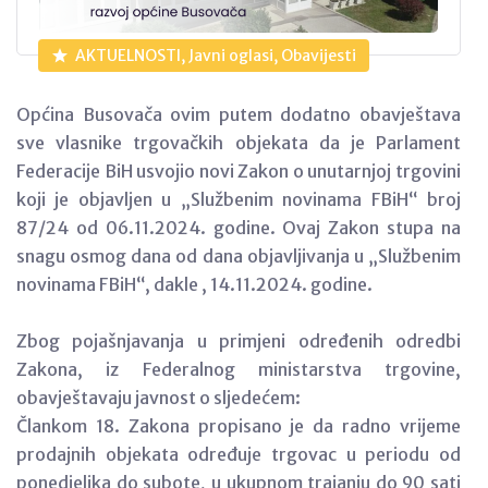
AKTUELNOSTI, Javni oglasi, Obavijesti
Općina Busovača ovim putem dodatno obavještava
sve vlasnike trgovačkih objekata da je Parlament
Federacije BiH usvojio novi Zakon o unutarnjoj trgovini
koji je objavljen u „Službenim novinama FBiH“ broj
87/24 od 06.11.2024. godine. Ovaj Zakon stupa na
snagu osmog dana od dana objavljivanja u „Službenim
novinama FBiH“, dakle , 14.11.2024. godine.
Zbog pojašnjavanja u primjeni određenih odredbi
Zakona, iz Federalnog ministarstva trgovine,
obavještavaju javnost o sljedećem:
Člankom 18. Zakona propisano je da radno vrijeme
prodajnih objekata određuje trgovac u periodu od
ponedjeljka do subote, u ukupnom trajanju do 90 sati