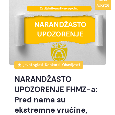
AUG’26
Javni oglasi, Konkursi, Obavijesti
NARANDŽASTO
UPOZORENJE FHMZ-a:
Pred nama su
ekstremne vrućine,