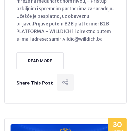
mreže na međunarodnom nivou,– Pristup
ozbiljnim i spremnim partnerima za saradnju.
Učešće je besplatno, uz obaveznu
prijavu.Prijave putem B2B platforme: B2B
PLATFORMA – WILLDICH ili direktno putem
e-mail adrese: samir.vildic@willdich.ba
READ MORE
Share This Post
30