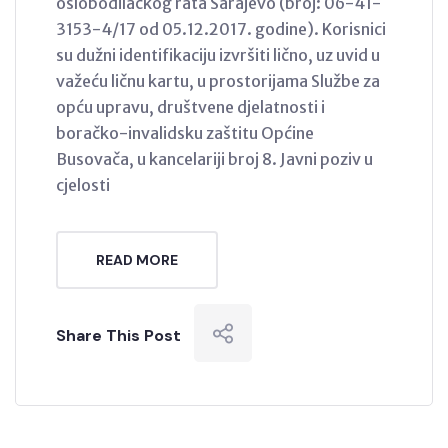
oslobodilačkog rata Sarajevo (broj: 06-41-
3153-4/17 od 05.12.2017. godine). Korisnici
su dužni identifikaciju izvršiti lično, uz uvid u
važeću ličnu kartu, u prostorijama Službe za
opću upravu, društvene djelatnosti i
boračko-invalidsku zaštitu Općine
Busovača, u kancelariji broj 8. Javni poziv u
cjelosti
READ MORE
Share This Post