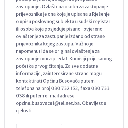
zastupanje. Ovlaštena osoba za zastupanje
prijevoznika je ona koja je upisana u Rješenje
o upisu poslovnog subjekta u sudski registar
ili osoba koja posjeduje pisano i ovjereno
ovlaštenje za zastupanje izdano od strane
prijevoznika kojeg zastupa. Važno je
napomenuti da se original ovlaštenja za
zastupanje mora predati Komisiji prije samog
početka prvog čitanja. Za sve dodatne
informacije, zainteresirane strane mogu
kontaktirati Općinu Busovača putem
telefona na broj 030 732 152, faxa 030 733
038 ili putem e-mail adrese
opcina.busovaca1@tel.net.ba. Obavijest u
cjelosti