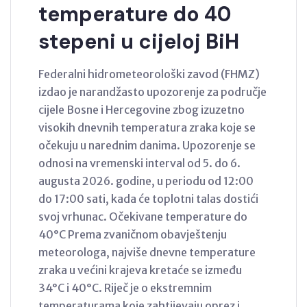
temperature do 40
stepeni u cijeloj BiH
Federalni hidrometeorološki zavod (FHMZ)
izdao je narandžasto upozorenje za područje
cijele Bosne i Hercegovine zbog izuzetno
visokih dnevnih temperatura zraka koje se
očekuju u narednim danima. Upozorenje se
odnosi na vremenski interval od 5. do 6.
augusta 2026. godine, u periodu od 12:00
do 17:00 sati, kada će toplotni talas dostići
svoj vrhunac. Očekivane temperature do
40°C Prema zvaničnom obavještenju
meteorologa, najviše dnevne temperature
zraka u većini krajeva kretaće se između
34°C i 40°C. Riječ je o ekstremnim
temperaturama koje zahtijevaju oprez i