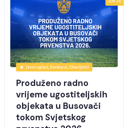
JUN’26
Javni oglasi, Konkursi, Obavijesti
Produženo radno
vrijeme ugostiteljskih
objekata u Busovači
tokom Svjetskog