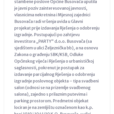
stambene poslove Općine Busovača uputila
je javni poziv zainteresovanoj javnosti,
vlasnicima nekretnina i Mjesnoj zajednici
Busovača radi vršenja uvida u Glavni
projekat prije izdavanja Rješenja o odobrenju
izgradnje. Postupajući po zahtjevu
investitora „PARTY“ d.o.o. Busovača (sa
sjedištem u ulici Željeznička bb), a na osnovu
Zakona o građenju SBK/KSB, Odluke
Općinskog vijeća i Rješenja o urbanističkoj
saglasnosti, pokrenut je postupak za
izdavanje parcijalnog Rješenja o odobrenju
izgradnje poslovnog objekta – tipa svadbeni
salon (odnosi se na prizemlje svadbenog
salona), zajedno s prilaznim putevima i
parking prostorom. Predmetni objekat
lociran je na zemljištu označenom kao k.p.