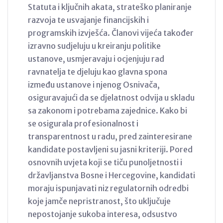
Statuta i ključnih akata, strateško planiranje
razvoja te usvajanje financijskih i
programskih izvješća. Članovi vijeća također
izravno sudjeluju u kreiranju politike
ustanove, usmjeravaju i ocjenjuju rad
ravnatelja te djeluju kao glavna spona
između ustanove i njenog Osnivača,
osiguravajući da se djelatnost odvija u skladu
sa zakonom i potrebama zajednice. Kako bi
se osigurala profesionalnost i
transparentnost u radu, pred zainteresirane
kandidate postavljeni su jasni kriteriji. Pored
osnovnih uvjeta koji se tiču punoljetnosti i
državljanstva Bosne i Hercegovine, kandidati
moraju ispunjavati niz regulatornih odredbi
koje jamče nepristranost, što uključuje
nepostojanje sukoba interesa, odsustvo