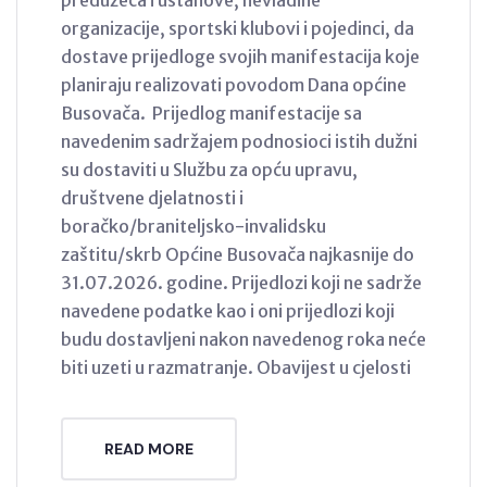
preduzeća i ustanove, nevladine
organizacije, sportski klubovi i pojedinci, da
dostave prijedloge svojih manifestacija koje
planiraju realizovati povodom Dana općine
Busovača. Prijedlog manifestacije sa
navedenim sadržajem podnosioci istih dužni
su dostaviti u Službu za opću upravu,
društvene djelatnosti i
boračko/braniteljsko-invalidsku
zaštitu/skrb Općine Busovača najkasnije do
31.07.2026. godine. Prijedlozi koji ne sadrže
navedene podatke kao i oni prijedlozi koji
budu dostavljeni nakon navedenog roka neće
biti uzeti u razmatranje. Obavijest u cjelosti
READ MORE