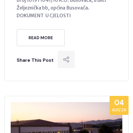
broj 1019 i 1041/10 K.O. Busovača, u ulici
Željeznička bb, općina Busovača.
DOKUMENT U CJELOSTI
READ MORE
Share This Post
04
AUG’26