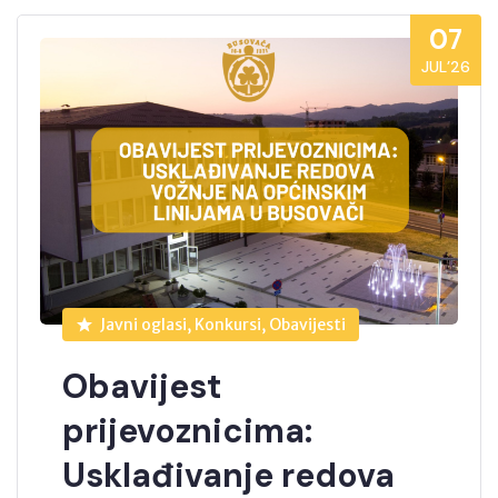
07
JUL’26
Javni oglasi, Konkursi, Obavijesti
Obavijest
prijevoznicima:
Usklađivanje redova