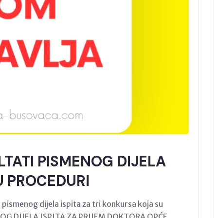
LTATI PISMENOG DIJELA
U PROCEDURI
pismenog dijela ispita za tri konkursa koja su
NOG DIJELA ISPITA ZA PRIJEM DOKTORA OPĆE