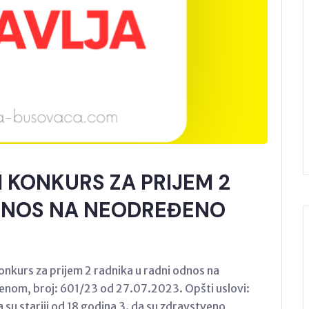
 KONKURS ZA PRIJEM 2
DNOS NA NEODREĐENO
onkurs za prijem 2 radnika u radni odnos na
nom, broj: 601/23 od 27.07.2023. Opšti uslovi:
a su stariji od 18 godina 3. da su zdravstveno