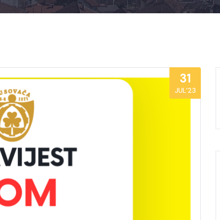
31
JUL’23