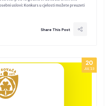
osebni uslovi: Konkurs u cjelosti možete preuzeti
Share This Post
20
JUL’23