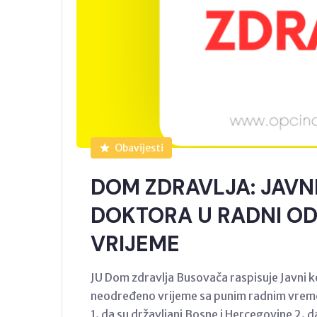
Obavijesti
DOM ZDRAVLJA: JAVNI
DOKTORA U RADNI O
VRIJEME
JU Dom zdravlja Busovača raspisuje Javni k
neodređeno vrijeme sa punim radnim vreme
1. da su državljani Bosne i Hercegovine 2. d