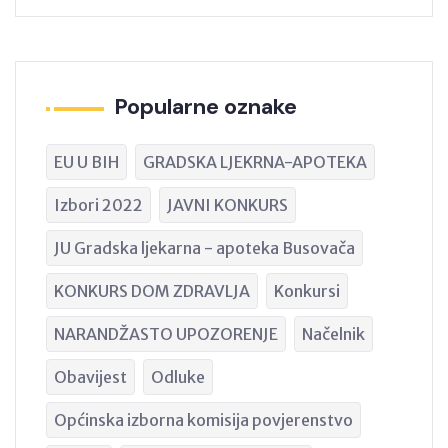
Popularne oznake
EU U BIH
GRADSKA LJEKRNA-APOTEKA
Izbori 2022
JAVNI KONKURS
JU Gradska ljekarna - apoteka Busovača
KONKURS DOM ZDRAVLJA
Konkursi
NARANDŽASTO UPOZORENJE
Načelnik
Obavijest
Odluke
Općinska izborna komisija povjerenstvo