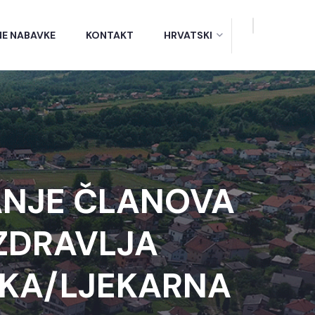
NE NABAVKE
KONTAKT
HRVATSKI
VANJE ČLANOVA
ZDRAVLJA
EKA/LJEKARNA