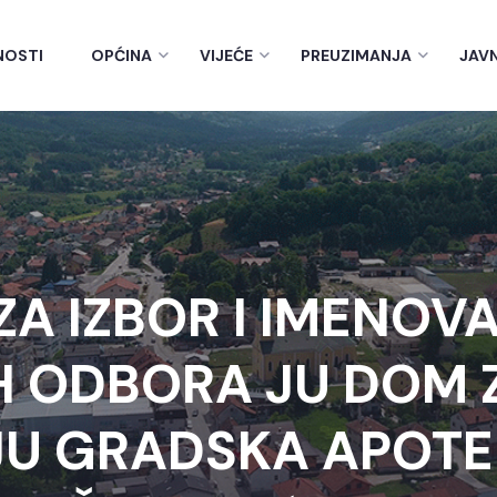
NOSTI
OPĆINA
VIJEĆE
PREUZIMANJA
JAV
ZA IZBOR I IMENO
H ODBORA JU DOM 
JU GRADSKA APOT