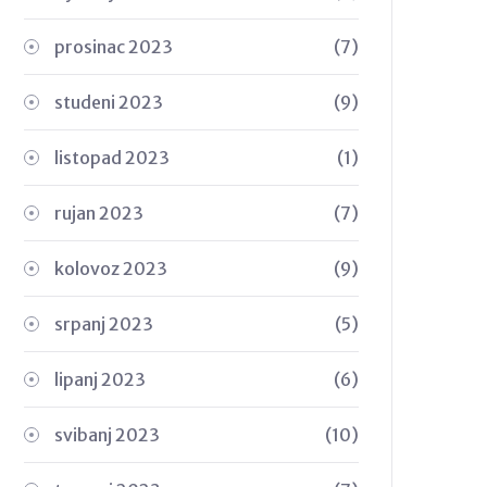
prosinac 2023
(7)
studeni 2023
(9)
listopad 2023
(1)
rujan 2023
(7)
kolovoz 2023
(9)
srpanj 2023
(5)
lipanj 2023
(6)
svibanj 2023
(10)