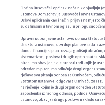
Općina Busovača i općinski načelnik objavljuju J
ustanove Dom zdravlja Busovača i Javne ustan
Uslovi apliciranja kao i načini prijave na mjesto 
su definisani u Javnom oglasu u prilogu saopćen
Upravni odbor javne ustanove
:
donosi Statut us
direktora ustanove, utvrđuje planove rada i raz
donosi financijski plan i usvaja godišnji obračun
sistematizaciji poslova i drugih općih akata u s
pitanjima obavljanja djelatnosti radi kojih je u
određenim pitanjima odlučuje drugi organ ustanov
rješava sva pitanja odnosa sa Osnivačem, odluču
Statutom ustanove, odgovara Osnivaču za rezult
na rješenje kojim je drugi organ određen Statut
zaposlenika iz radnog odnosa, podnosi Osnivaču 
ustanove, obavlja i druge poslove u skladu sa z