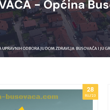
VAČA - Općina Bus
VA UPRAVNIH ODBORA JU DOM ZDRAVLJA BUSOVAČA I JU 
28
RUJ’23