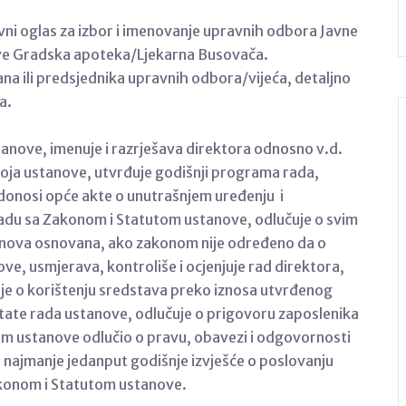
avni oglas za izbor i imenovanje upravnih odbora Javne
ove Gradska apoteka/Ljekarna Busovača.
člana ili predsjednika upravnih odbora/vijeća, detaljno
ja.
tanove, imenuje i razrješava direktora odnosno v.d.
voja ustanove, utvrđuje godišnji programa rada,
, donosi opće akte o unutrašnjem uređenju i
kladu sa Zakonom i Statutom ustanove, odlučuje o svim
stanova osnovana, ako zakonom nije određeno da o
e, usmjerava, kontroliše i ocjenjuje rad direktora,
je o korištenju sredstava preko iznosa utvrđenog
ate rada ustanove, odlučuje o prigovoru zaposlenika
om ustanove odlučio o pravu, obavezi i odgovornosti
najmanje jedanput godišnje izvješće o poslovanju
akonom i Statutom ustanove.