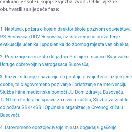
evakuacije śkole u kojoj se vjeżba izvodi. Oblici vježbe
obuhvatili su sljedeće faze:
1. Nastanak požara o kojem direktor škole pozivom obavještava
PS Busovača i UDV Busovača, uz istovremeno provođenje
evakuacije učenika i uposlenika do zbornog mjesta van objekta;
2. Pristizanje na mjesto događaja Policijske stanice Busovača i
Udruge dobrovoljnih vatrogasaca Busovača;
3. Razvoj situacije i saznanje da postoje povrijeđene i izgubljene
osobe, te blagovremeno pozivanje i pristizanje na intervenciju
Službe hitne medicinske pomoći JU Dom zdravlja Busovača,
TUN tima Federalne uprave za civilnu zaštitu, Službe za zaštitu
od požara SBK/KSB i Općinske organizacije Crvenog križa u
Busovači;
4. Istovremeno obezbjeđivanje mjesta događaja, gašenje