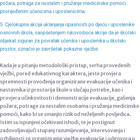
požara, potraga za nestalim i pružanje medicinske pomoći
povrijeđenim učenicima i uposlenicima;
5. Cjelokupna akcija uklanjanja opasnosti po djecu i uposlenike
osnovnih škola, saopšetenjem rukovodioca akcije da je školski
objekat siguran za povratak učenika i uposlenika u školski
prostor, označio je završetak pokazne vježbe.
Kada je u pitanju metodološki pristup, svrha provedenih
vježbi, pored edukativnog karaktera, jeste provjera
spremnosti provođenja organizirane evakuacije učenika i
nastavnika iz prostorija škole u slučaju potrebe, kao i
provjera učinkovitosti i demonstracije evakuacije, gašenja
požara, potrage za nestalim osobama i pružanja medicinske
pomoći, kako bi se smanjio rizik od neželjenih posljedica.
Istim su ispunjeni očekivani ishodi, te je postignut
zadovoljavajući stupanj razumijevanja, interesovanja i
ozbiljnosti za organiziranje vježbe evakuacije i odgovora u