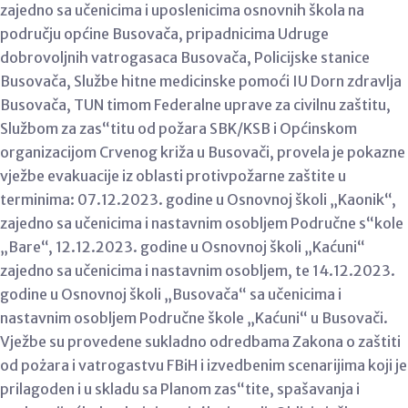
zajedno sa učenicima i uposlenicima osnovnih škola na
području općine Busovača, pripadnicima Udruge
dobrovoljnih vatrogasaca Busovača, Policijske stanice
Busovača, Službe hitne medicinske pomoći IU Dorn zdravlja
Busovača, TUN timom Federalne uprave za civilnu zaštitu,
Službom za zas“titu od požara SBK/KSB i Općinskom
organizacijom Crvenog križa u Busovači, provela je pokazne
vježbe evakuacije iz oblasti protivpožarne zaštite u
terminima: 07.12.2023. godine u Osnovnoj školi „Kaonik“,
zajedno sa učenicima i nastavnim osobljem Područne s“kole
„Bare“, 12.12.2023. godine u Osnovnoj školi „Kaćuni“
zajedno sa učenicima i nastavnim osobljem, te 14.12.2023.
godine u Osnovnoj školi „Busovača“ sa učenicima i
nastavnim osobljem Područne škole „Kaćuni“ u Busovači.
Vježbe su provedene sukladno odredbama Zakona o zaštiti
od pożara i vatrogastvu FBiH i izvedbenim scenarijima koji je
prilagoden i u skladu sa Planom zas“tite, spašavanja i