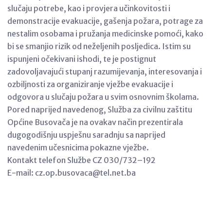
slučaju potrebe, kao i provjera učinkovitosti i
demonstracije evakuacije, gašenja požara, potrage za
nestalim osobama i pružanja medicinske pomoći, kako
bi se smanjio rizik od neželjenih posljedica. Istim su
ispunjeni očekivani ishodi, te je postignut
zadovoljavajući stupanj razumijevanja, interesovanja i
ozbiljnosti za organiziranje vježbe evakuacije i
odgovora u slučaju požara u svim osnovnim školama.
Pored naprijed navedenog, Služba za civilnu zaštitu
Općine Busovača je na ovakav način prezentirala
dugogodišnju uspješnu saradnju sa naprijed
navedenim učesnicima pokazne vježbe.
Kontakt telefon Službe CZ 030/732–192
E-mail: cz.op.busovaca@tel.net.ba