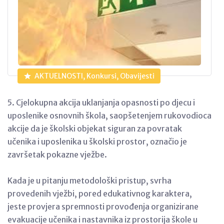
AKTUELNOSTI, Konkursi, Obavijesti
5. Cjelokupna akcija uklanjanja opasnosti po djecu i
uposlenike osnovnih škola, saopšetenjem rukovodioca
akcije da je školski objekat siguran za povratak
učenika i uposlenika u školski prostor, označio je
završetak pokazne vježbe.
Kada je u pitanju metodološki pristup, svrha
provedenih vježbi, pored edukativnog karaktera,
jeste provjera spremnosti provođenja organizirane
evakuacije učenika i nastavnika iz prostorija škole u