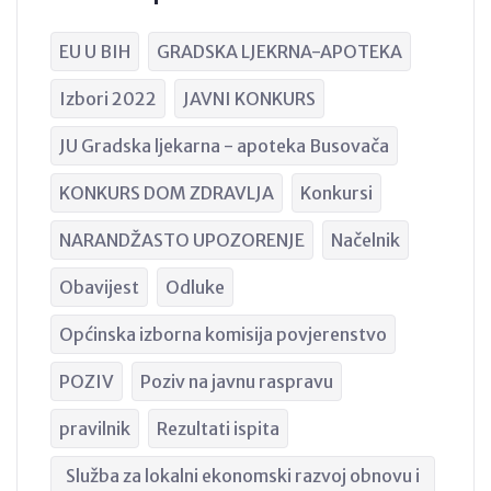
EU U BIH
GRADSKA LJEKRNA-APOTEKA
Izbori 2022
JAVNI KONKURS
JU Gradska ljekarna - apoteka Busovača
KONKURS DOM ZDRAVLJA
Konkursi
NARANDŽASTO UPOZORENJE
Načelnik
Obavijest
Odluke
Općinska izborna komisija povjerenstvo
POZIV
Poziv na javnu raspravu
pravilnik
Rezultati ispita
Služba za lokalni ekonomski razvoj obnovu i