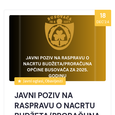
18
DEC’24
Javni oglasi, Obavijesti
JAVNI POZIV NA
RASPRAVU O NACRTU