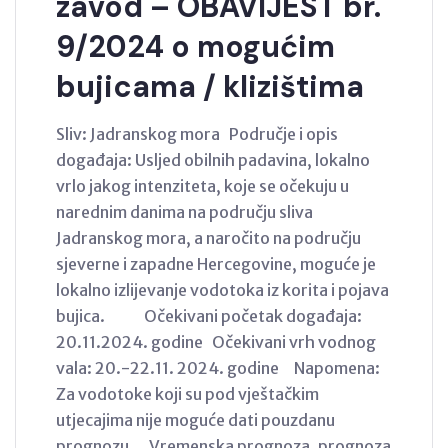
zavod – OBAVIJEST br.
9/2024 o mogućim
bujicama / klizištima
Sliv: Jadranskog mora Područje i opis
događaja: Usljed obilnih padavina, lokalno
vrlo jakog intenziteta, koje se očekuju u
narednim danima na području sliva
Jadranskog mora, a naročito na području
sjeverne i zapadne Hercegovine, moguće je
lokalno izlijevanje vodotoka iz korita i pojava
bujica. Očekivani početak događaja:
20.11.2024. godine Očekivani vrh vodnog
vala: 20.-22.11. 2024. godine Napomena:
Za vodotoke koji su pod vještačkim
utjecajima nije moguće dati pouzdanu
prognozu. Vremenska prognoza, prognoza