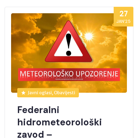
27
JAN’25
Javni oglasi, Obavijesti
Federalni
hidrometeorološki
zavod –