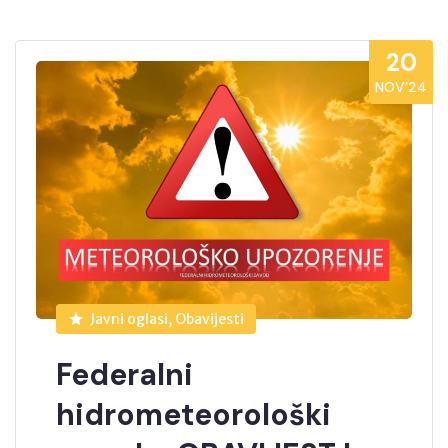
20
NOV’24
Javni oglasi, Obavijesti
Federalni
hidrometeorološki