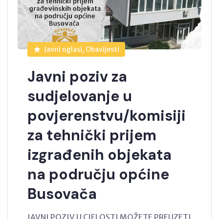
Javni oglasi, Obavijesti
Javni poziv za
sudjelovanje u
povjerenstvu/komisiji
za tehnički prijem
izgrađenih objekata
na području općine
Busovača
JAVNI POZIV U CJELOSTI MOŽETE PREUZETI