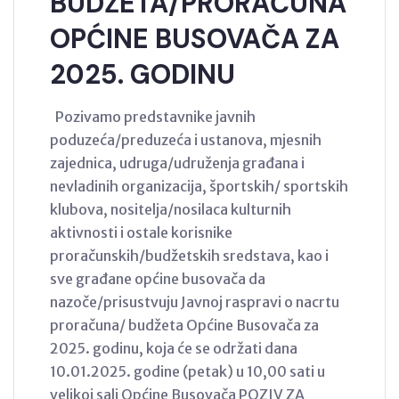
BUDŽETA/PRORAČUNA
OPĆINE BUSOVAČA ZA
2025. GODINU
Pozivamo predstavnike javnih
poduzeća/preduzeća i ustanova, mjesnih
zajednica, udruga/udruženja građana i
nevladinih organizacija, športskih/ sportskih
klubova, nositelja/nosilaca kulturnih
aktivnosti i ostale korisnike
proračunskih/budžetskih sredstava, kao i
sve građane općine busovača da
nazoče/prisustvuju Javnoj raspravi o nacrtu
proračuna/ budžeta Općine Busovača za
2025. godinu, koja će se održati dana
10.01.2025. godine (petak) u 10,00 sati u
velikoj sali Općine Busovača POZIV ZA