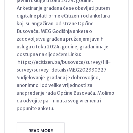
javnih usluga u toku 2024. godine.
Anketiranje građana će se obavljati putem
digitalne platforme eCitizen i od anketara
koji su angažirani od strane Općine
Busovača. MEG Godišnja anketa o
zadovoljstvu građana pružanjem javnih
usluga u toku 2024. godine, građanima je
dostupna na sljedećem Linku:
https://ecitizen.ba/busovaca/survey/fill-
survey/survey-details/MEG202330327
Sudjelovanje građana je dobrovoljno,
anonimno i od velike vrijednosti za
unapređenje rada Općine Busovača. Molimo
da odvojite par minuta svog vremena i
popunite anketu.
READ MORE