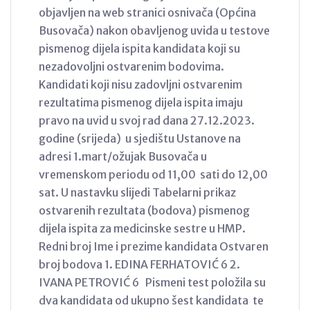
objavljen na web stranici osnivača (Općina
Busovača) nakon obavljenog uvida u testove
pismenog dijela ispita kandidata koji su
nezadovoljni ostvarenim bodovima.
Kandidati koji nisu zadovljni ostvarenim
rezultatima pismenog dijela ispita imaju
pravo na uvid u svoj rad dana 27.12.2023.
godine (srijeda) u sjedištu Ustanove na
adresi 1.mart/ožujak Busovača u
vremenskom periodu od 11,00 sati do 12,00
sat. U nastavku slijedi Tabelarni prikaz
ostvarenih rezultata (bodova) pismenog
dijela ispita za medicinske sestre u HMP.
Redni broj Ime i prezime kandidata Ostvaren
broj bodova 1. EDINA FERHATOVIĆ 6 2.
IVANA PETROVIĆ 6 Pismeni test položila su
dva kandidata od ukupno šest kandidata te