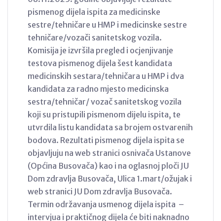
pismenog dijela ispita za medicinske
sestre/tehničare u HMP i medicinske sestre
tehničare/vozači sanitetskog vozila.
Komisija je izvršila pregled i ocjenjivanje
testova pismenog dijela šest kandidata
medicinskih sestara/tehničara u HMP i dva
kandidata za radno mjesto medicinska
sestra/tehničar/ vozač sanitetskog vozila
koji su pristupili pismenom dijelu ispita, te
utvrdila listu kandidata sa brojem ostvarenih
bodova. Rezultati pismenog dijela ispita se
objavljuju na web stranici osnivača Ustanove
(Općina Busovača) kao i na oglasnoj ploči JU
Dom zdravlja Busovača, Ulica 1.mart/ožujak i
web stranici JU Dom zdravlja Busovača.
Termin održavanja usmenog dijela ispita –
intervjua i praktičnog dijela će biti naknadno