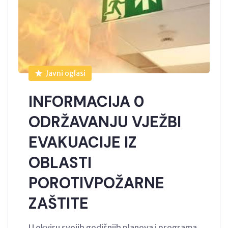
Javni oglasi
INFORMACIJA 0
ODRŽAVANJU VJEŽBI
EVAKUACIJE IZ
OBLASTI
POROTIVPOŽARNE
ZAŠTITE
U okviru svojih godišnjih planova i programa