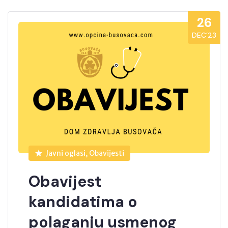
26
DEC’23
Javni oglasi, Obavijesti
Obavijest
kandidatima o
polaganju usmenog