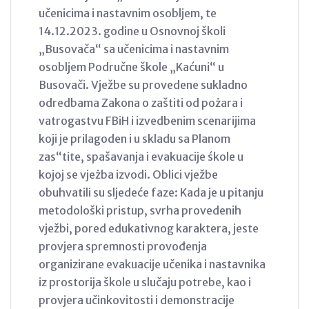
učenicima i nastavnim osobljem, te
14.12.2023. godine u Osnovnoj školi
„Busovača“ sa učenicima i nastavnim
osobljem Područne škole „Kaćuni“ u
Busovači. Vježbe su provedene sukladno
odredbama Zakona o zaštiti od pożara i
vatrogastvu FBiH i izvedbenim scenarijima
koji je prilagoden i u skladu sa Planom
zas“tite, spašavanja i evakuacije śkole u
kojoj se vjeżba izvodi. Oblici vježbe
obuhvatili su sljedeće faze: Kada je u pitanju
metodološki pristup, svrha provedenih
vježbi, pored edukativnog karaktera, jeste
provjera spremnosti provođenja
organizirane evakuacije učenika i nastavnika
iz prostorija škole u slučaju potrebe, kao i
provjera učinkovitosti i demonstracije