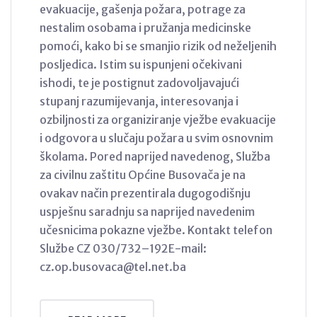
evakuacije, gašenja požara, potrage za
nestalim osobama i pružanja medicinske
pomoći, kako bi se smanjio rizik od neželjenih
posljedica. Istim su ispunjeni očekivani
ishodi, te je postignut zadovoljavajući
stupanj razumijevanja, interesovanja i
ozbiljnosti za organiziranje vježbe evakuacije
i odgovora u slučaju požara u svim osnovnim
školama. Pored naprijed navedenog, Služba
za civilnu zaštitu Općine Busovača je na
ovakav način prezentirala dugogodišnju
uspješnu saradnju sa naprijed navedenim
učesnicima pokazne vježbe. Kontakt telefon
Službe CZ 030/732–192E-mail:
cz.op.busovaca@tel.net.ba