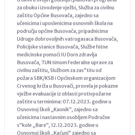
za obuku i izvodenje vježbi, Služba za civilnu
zaštitu Općine Busovača, zajedno sa
učenicima i uposlenicima osnovnih škola na
području općine Busovača, pripadnicima
Udruge dobrovoljnih vatrogasaca Busovača,
Policijske stanice Busovača, Službe hitne
medicinske pomoći IU Dorn zdravlja
Busovača, TUN timom Federalne uprave za
civilnu zaštitu, Službom za zas“titu od
požara SBK/KSB i Općinskom organizacijom
Crvenog križa u Busovači, provela je pokazne
vježbe evakuacije iz oblasti protivpožarne
zaštite u terminima: 07.12.2023. godine u
Osnovnoj školi „Kaonik“, zajedno sa
učenicima i nastavnim osobljem Područne
s“kole „Bare“, 12.12.2023. godine u
Osnovnoj školi „Kaćuni“ zajedno sa