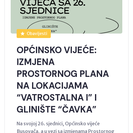
Obavijesti
OPĆINSKO VIJEĆE:
IZMJENA
PROSTORNOG PLANA
NA LOKACIJAMA
“VATROSTALNA I” I
GLINIŠTE “ČAVKA”
Na svojoj 26. sjednici, Općinsko vijeće
Busovača, a u vezi sa izmjenama Prostornog