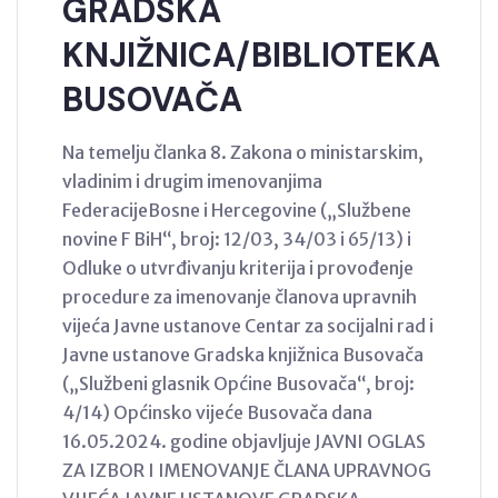
GRADSKA
KNJIŽNICA/BIBLIOTEKA
BUSOVAČA
Na temelju članka 8. Zakona o ministarskim,
vladinim i drugim imenovanjima
FederacijeBosne i Hercegovine („Službene
novine F BiH“, broj: 12/03, 34/03 i 65/13) i
Odluke o utvrđivanju kriterija i provođenje
procedure za imenovanje članova upravnih
vijeća Javne ustanove Centar za socijalni rad i
Javne ustanove Gradska knjižnica Busovača
(„Službeni glasnik Općine Busovača“, broj:
4/14) Općinsko vijeće Busovača dana
16.05.2024. godine objavljuje JAVNI OGLAS
ZA IZBOR I IMENOVANJE ČLANA UPRAVNOG