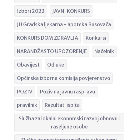
Izbori 2022
JAVNI KONKURS
JU Gradska ljekarna - apoteka Busovača
KONKURS DOM ZDRAVLJA
Konkursi
NARANDŽASTO UPOZORENJE
Načelnik
Obavijest
Odluke
Općinska izborna komisija povjerenstvo
POZIV
Poziv na javnu raspravu
pravilnik
Rezultati ispita
Služba za lokalni ekonomski razvoj obnovu i
raseljene osobe
Služba za prostorno uređenje urbanizam i